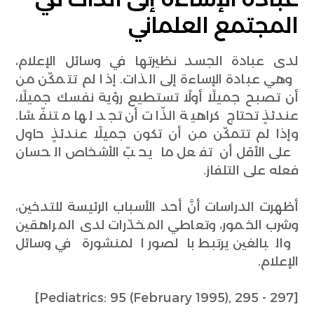
المجتمع العلماني
لدى عبادة الجسد نظيرتها في وسائل الإعلام،
وهي عبادة الإساءة إلى الذات. إذا لم تتمكّن من
أن تصبح جميلًا أولًا تستطيع رؤية نفسك جميلًا،
عندئذٍ تحتاج كراهية الذّات أن تجد لها متنفّسًا.
وإذا لم تتمكّن من أن تكون جميلًا عندئذٍ حاول
على الأقل أن تفعل ما يحبّ الأشخاص الحسان
فعله على التلفاز.
أظهرت الدراسات أنَّ أحد الأسباب الرئيسة للتدخين،
وشرب الخمور، وتعاطي المخدّرات لدى المراهقين
والبالغين يرتبط بالصور المنشورة في وسائل
الإعلام.
[Pediatrics: 95 (February 1995), 295 - 297]