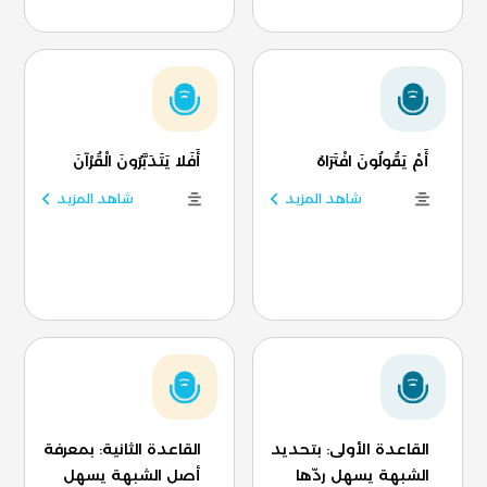
أَمْ يَقُولُونَ افْتَرَاهُ
أَفَلا يَتَدَبَّرُونَ الْقُرْآنَ
شاهد المزيد
شاهد المزيد
القاعدة الأولى: بتحديد
القاعدة الثانية: بمعرفة
الشبهة يسهل ردّها
أصل الشبهة يسهل