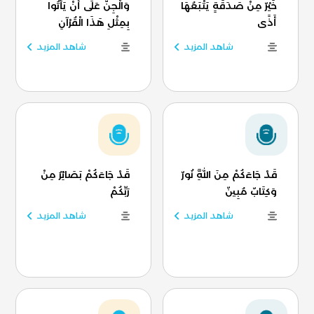
خَيْرٌ مِنْ صَدَقَةٍ يَتْبَعُهَا
وَالْجِنُّ عَلَى أَنْ يَأْتُوا
أَذًى
بِمِثْلِ هَذَا الْقُرْآنِ
شاهد المزيد
شاهد المزيد
قَدْ جَاءَكُمْ مِنَ اللَّهِ نُورٌ
قَدْ جَاءَكُمْ بَصَائِرُ مِنْ
وَكِتَابٌ مُبِينٌ
رَبِّكُمْ
شاهد المزيد
شاهد المزيد