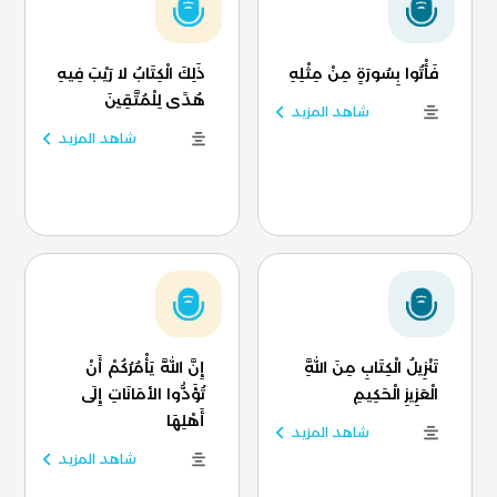
فَأْتُوا بِسُورَةٍ مِنْ مِثْلِهِ
ذَلِكَ الْكِتَابُ لا رَيْبَ فِيهِ
هُدًى لِلْمُتَّقِينَ
شاهد المزيد
شاهد المزيد
تَنْزِيلُ الْكِتَابِ مِنَ اللَّهِ
إِنَّ اللَّهَ يَأْمُرُكُمْ أَنْ
الْعَزِيزِ الْحَكِيمِ
تُؤَدُّوا الأمَانَاتِ إِلَى
أَهْلِهَا
شاهد المزيد
شاهد المزيد