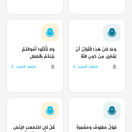
وَمَا كَانَ هَذَا الْقُرْآنُ أَنْ
وَلا تَأْكُلُوا أَمْوَالَكُمْ
يُفْتَرَى مِنْ دُونِ اللَّهِ
بَيْنَكُمْ بِالْبَاطِلِ
شاهد المزيد
شاهد المزيد
قَوْلٌ مَعْرُوفٌ وَمَغْفِرَةٌ
قُلْ لَئِنِ اجْتَمَعَتِ الإنْسُ