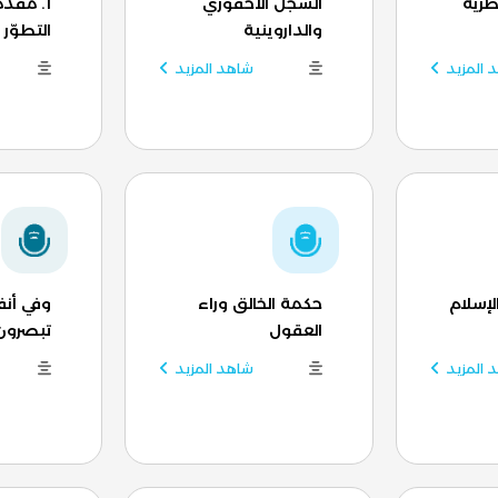
ظريّة
السجل الأحفوري
1. مقدّ
والداروينية
التطوّر
 المزيد
شاهد المزيد
لإسلام
حكمة الخالق وراء
وفي أنف
العقول
تبصرون
 المزيد
شاهد المزيد