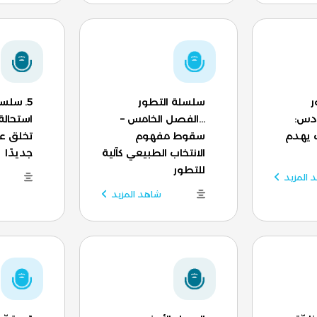
ر
سلسلة التطور
5. سلسل
ادس:
...الفصل الخامس –
استحالة
 يهدم
سقوط مفهوم
تخلق عضو
الانتخاب الطبيعي كآلية
جديدًا
للتطور
 المزيد
شاهد المزيد