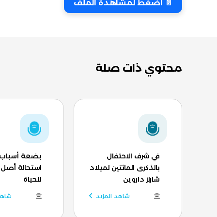
📄 اضغط لمشاهدة الملف
محتوي ذات صلة
في شرف الاحتفال
بضعة أسباب 
بالذكرى المائتين لميلاد
استحالة أصل 
شارلز داروين
للحياة
شاهد المزيد
شاهد