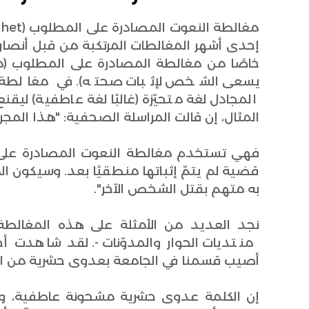
إحدى أشهر المغالطات المرتكبة من قبل أنصار التط
خاصًا من مغالطة المصادرة على المطلوب (
يسعى الشخص لإثبات صحته). في مغالطة 
المجادل لغة متحيّزة (غالبًا لغة عاطفية) لي
المثال، إن قالت المراسلة الصحفية: "هذا المجرم
فهي تستخدم مغالطة النعوت المصادرة على ا
قضية لم يتمّ إثباتها منطقيًا بعد. وسيكون ال
به متهم بقتل الشخص الآخر".
نجد العديد من الأمثلة على هذه المغالط
منتديات الحوار والمدوّنات -. لقد شاهدت أح
أصيب قسمنا في الجامعة بعدوى حشرية من الم
إن الكلمة عدوى حشرية مشحونة عاطفية، وا