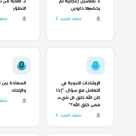
3. تفاصيل إعجازية لم
2. الغاية من ن
يحضرها داروين
التطوّر
شاهد المزيد
شاهد
الإرشادات النبوية في
السعادة بين ا
التعامل مع سؤال: "إذا
والإلحاد
كان الله خلق كل شيء،
شاهد
فمن خلق الله؟"
شاهد المزيد