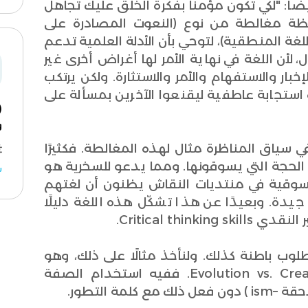
ا: "لكي تكون مؤمنًا بفكرة الخلق عليك تجاهل
احظة مغالطة من نوع (النعوت المصادرة على
لغة المنطقية)، لتوحي بأن الأدلة العلمية تدعم
، لأن اللغة في نهاية الأمر لها أغراض أخرى غير
ار والاستفهام والأمر والاستثارة. ولكن يرتكب
استجابة عاطفية ليقنعوا الآخرين بمسألة على
و
ي سياق المناظرة مثال لهذه المغالطة. فكثيرًا
لحجة التي يسوقونها. ومما يدعو للسخرية هو
ش
السوقية في منتديات النقاش يظنون أن لغتهم
جيدة. وبعيدًا عن هذا تشكّل هذه اللغة دليلًا
Critical th.
ب باطنة كذلك. ولنأخذ مثالًا على ذلك، وهو
التعبير التالي: "التطور ضد الخلقية Evolution vs. Creationism. ففيه استخدام الصفة
ة التطور.