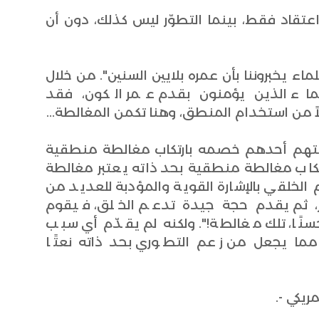
اعتقاد فقط، بينما التطوّر ليس كذلك، دون أن
ماء يخبروننا بأن عمره بلايين السنين". من خلال
ماء الذين يؤمنون بقدم عمر الكون، فقد
ً من استخدام المنطق، وهنا تكمن المغالطة...
 يتهم أحدهم خصمه بارتكاب مغالطة منطقية
بارتكاب مغالطة منطقية بحد ذاته يعتبر مغالطة
لخلقي بالإشارة القوية والمؤدبة للعديد من
ور، ثم يقدم حجة جيدة تدعم الخلق، فيقوم
"حسنًا، تلك مغالطة!". ولكنه لم يقدّم أي سبب
مما يجعل من زعم التطوري بحد ذاته نعتًا
ريكي -.