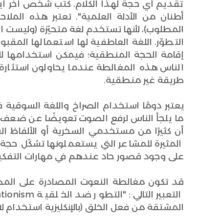
تقديم أي حجة لهذا الكلام. كتب شخص آخر أيضً
أطنان من الأدلة العلمية". تعتبر هذه المل
المطلوب)، لأنها تستخدم لغة متحيّزة (وليست ال
التطوّر. اللغة العاطفية لها استعمالها المقبول
إقامة الحجة المنطقية؛ فيمكن استخدامها للإخب
الناس هذه المغالطة عندما يحاولون استثارة 
طريقة غير منطقية.
يعتبر دومًا استخدام الصراخ واللغة السوقية ف
ما يلجأ الناس لرفع الصوت تعويضًا عن ضعف ا
أن كثيرًا من مستخدمي السخرية أو الألفاظ 
المثيرة للمشاعر التي يستعملونها تشكّل حجة 
على وجود قصور حاد عندهم في مهارات التفكير النقدي inking skills
قد تكون مغالطة النعوت المصادرة على المطلو
المشتقة من فعل الخلق (بالإنكليزية استخدام لاحقة –ism ) دون فعل ذلك مع كلم