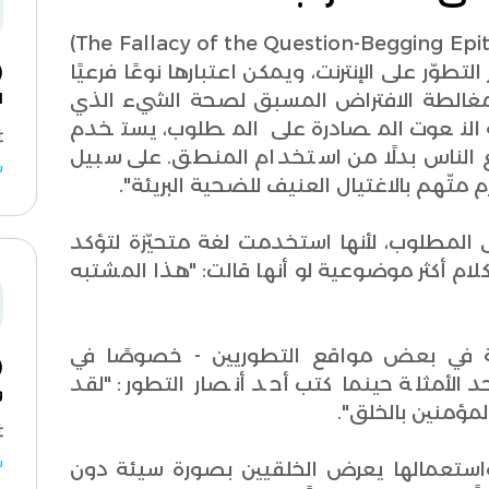
مغالطة النعوت المصادرة على المطلوب (The Fallacy of the Question-Begging Epithet)
وّر على الإنترنت، ويمكن اعتبارها نوعًا فرعيًا
مغالطة الافتراض المسبق لصحة الشيء الذي
ا
النعوت المصادرة على المطلوب، يستخدم
قنع الناس بدلًا من استخدام المنطق. على سبيل
ش
 متّهم بالاغتيال العنيف للضحية البريئة".
لمطلوب، لأنها استخدمت لغة متحيّزة لتؤكد
كلام أكثر موضوعية لو أنها قالت: "هذا المشتبه
ة في بعض مواقع التطوريين - خصوصًا في
د الأمثلة حينما كتب أحد أنصار التطور: "لقد
و
ؤمنين بالخلق".
ش
ستعمالها يعرض الخلقيين بصورة سيئة دون