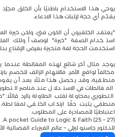
يوحي هذا الاستخدام باطنيًا بأن الخلق مجرّد 
يقدّم أي حجة لإثبات هذا الادعاء.
"يعتقد الخلقيون أن الكون فتيّ، ولكن خيرة العل
استخدام الصفة "خيرة" لوصف أولئك العل
استخدمت الحجة لغة متحيزة بغرض الإقناع بدلا
يوجد مثال آخر شائع لهذه المغالطة عندما
مخالفاً لواقع الأمر، فالاتهام الزائف للخصم 
منطقية، وقد يحصل هذا مثلًا بعد أن يقوم ا
المغالطات في الاستدلال عند مناصر التط
التطوري بمحاولة لقلب الطاولة بالرد قائلًا: 
منطقي يثبت حقًا ارتكاب الخلقي لمغالطة، 
اعتباطيًا للمصادرة على المطلوب.
A pocket Guide to Logic & Faith (25 – 27).
للدكتور جاسنو ليزلي – عالم الفيزياء الفضائية الأم