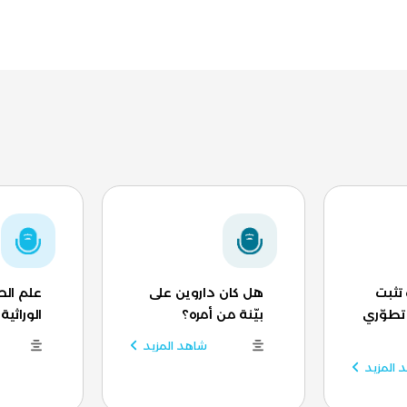
تثبت
هل كان داروين على
علم ال
تطوّري
بيّنة من أمره؟
الوراثية
شاهد المزيد
 المزيد