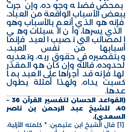
بمحض فضله وجوده، وإن جرت
ببعض الأسباب الواقعة من العباد،
فإنه هو الذي أنعم بالأسباب وهو
الذي يسرها، وأن السيئات وهي
المصائب التي تصيب العبد فإنما
أسبابها من نفس العبد،
وبتقصيره في حقوق ربه، وتعديه
لحدوده، فالله وإن كان هو المقدّر
لها. فإنه قد أجراها على العبد بما
كسبت يداه، ولهذا أمثلة يطول
عدها.
(القواعد الحسان لتفسير القرآن 36 –
40، للشيخ عبد الرحمن بن ناصر
السعدي).
[1]
قال الشيخ ابن عثيمين: " كلمته الأزلية،