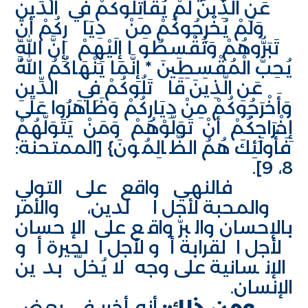
عَنِ الَّذِينَ لَمْ يُقَاتِلُوكُمْ فِي الدِّينِ
وَلَمْ يُخْرِجُوكُمْ مِنْ دِيَارِكُمْ أَنْ
تَبَرُّوهُمْ وَتُقْسِطُوا إِلَيْهِمْ إِنَّ اللَّهَ
يُحِبُّ الْمُقْسِطِينَ * إِنَّمَا يَنْهَاكُمُ اللَّهُ
عَنِ الَّذِينَ قَاتَلُوكُمْ فِي الدِّينِ
وَأَخْرَجُوكُمْ مِنْ دِيَارِكُمْ وَظَاهَرُوا عَلَى
إِخْرَاجِكُمْ أَنْ تَوَلَّوْهُمْ وَمَنْ يَتَوَلَّهُمْ
فَأُولَئِكَ هُمُ الظَّالِمُونَ} [الممتحنة:
8، 9].
فالنهي واقع على التولي
والمحبة لأجل الدين، والأمر
بالإحسان والبرّ واقع على الإحسان
لأجل القرابة أو لأجل الجيرة أو
الإنسانية على وجه لا يُخلّ بدين
الإنسان.
ومن ذلك:
أنه أخبر في بعض