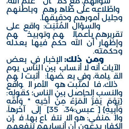
سؤالهم، مع كمال علم الله،
واطّلاعه على ظاهرهم وباطنهم
وجليل أمورهم ودقيقها.
والسؤال المُثْبَت: واقع على
تقريرهم بأعمالهم وتوبيخهم
وإظهارِ أن الله حكم فيها بعدله
وحكمته.
ومن ذلك:
الإخبار في بعض
الآيات أنه لا أنساب بين الناس يوم
القيامة، وفي بعضها: أثبت لهم
ذلك، فالمثبت هو الأمر الواقع
والنسب الحاصل بين الناس؛ كقوله:
{يَوْمَ يَفِرُّ الْمَرْءُ مِنْ أَخِيهِ * وَأُمِّهِ
وَأَبِيهِ} [عبس:34، 35] إلى آخرها،
والمنفي: هو الانتفاع بها، فإن
الكفار يدعون أن أنسابهم تنفعهم