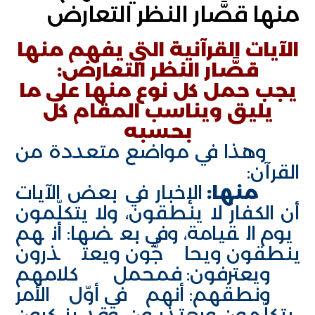
منها قصَّار النظر التعارض
الآيات القرآنية التي يفهم منها
قصَّار النظر التعارض:
يجب حمل كل نوع منها على ما
يليق ويناسب المقام كل
بحسبه
وهذا في مواضع متعددة من
القرآن:
منها:
الإخبار في بعض الآيات
أن الكفار لا ينطقون، ولا يتكلّمون
يوم القيامة، وفي بعضها: أنهم
ينطقون ويحاجُّون ويعتذرون
ويعترفون: فمحمل كلامهم
ونطقهم: أنهم في أوّل الأمر
يتكلّمون ويعتذرون، وقد ينكرون