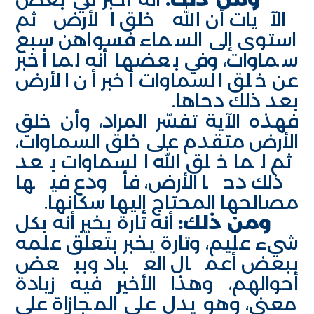
الآيات أن الله خلق الأرض ثم
استوى إلى السماء فسواهن سبع
سماوات، وفي بعضها أنه لما أخبر
عن خلق السماوات أخبر أن الأرض
بعد ذلك دحاها.
فهذه الآية تفسّر المراد، وأن خلق
الأرض متقدم على خلق السماوات،
ثم لما خلق الله السماوات بعد
ذلك دحا الأرض، فأودع فيها
مصالحها المحتاج إليها سكانها.
ومن ذلك:
أنه تارة يخبر أنه بكل
شيء عليم، وتارة يخبر بتعلّق علمه
ببعض أعمال العباد وببعض
أحوالهم، وهذا الأخير فيه زيادة
معنى، وهو يدل على المجازاة على