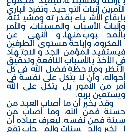
بإرادته ومشيئته، فيفيد مجموع
الأمرين إثبات التو حيد، وتفرد الباري
بإيقاع الأشياء بقدرته ومشيئته،
وإثبات الأسباب والمسببَّات، والأمرَ
بالمحبوب منها، والنهي عن
المكروه، وإباحةَ مستوى الطرفين
فيستفيد المؤمن الجد والاجتهاد
في الأخذ بالأسباب النافعة وتدقيق
النظر وملاحظة فضل الله في كل
أحواله، وأن لا يتّكل على نفسه في
أمر من الأمور بل يتكل على الله
ويستعين بربه.
وقد يخبر أن ما أصاب العبد من
حسنة فمن الله، وما أصاب من
سيئة فمن نفسه، ليعرف عباده أن
الخير والحسنات والمحاب تقع