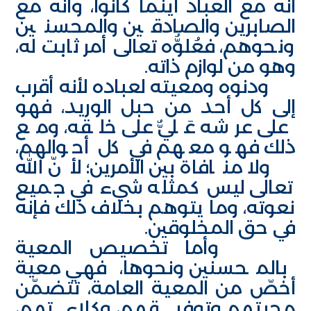
أنه مع العباد أينما كانوا، وأنه مع
الصابرين والصادقين والمحسنين
ونحوهم، فعُلوُّه تعالى أمر ثابت له،
وهو من لوازم ذاته.
ودنوه ومعيته لعباده لأنه أقرب
إلى كل أحد من حبل الوريد، فهو
على عرشه عَليٌّ على خلقه، ومع
ذلك فهو معهم في كل أحوالهم،
ولا منافاة بين الأمرين؛ لأنّ الله
تعالى ليس كمثله شيء في جميع
نعوته، وما يتوهم بخلاف ذلك فإنه
في حق المخلوقين.
وأما تخصيص المعية
بالمحسنين ونحوها، فهي معية
أخصّ من المعية العامة، تتضمّن
محبتهم وتوفيقهم، وكلاءتهم،