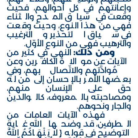
وإعانتهم في كل أحوالهم، فحيث
وقعت في سياق المدح والثناء
فهي من هذا النوع، وحيث وقعت
في سياق التحذير والترغيب
والترهيب فهي من النوع الأوّل.
ومن ذلك:
النهي في كثير من
الآيات عن موالاة الكافرين وعن
مُوادَّتهم والاتّصال بهم، وفي
بعضها الأمر بالإحسان إلى من له
حق على الإنسان منهم،
ومصاحبته بالمعروف، كالوالدين
والجار ونحوهم.
فهذه الآيات العامات من
الطرفين، قد وضحها الله غاية
التوضيح في قوله {لا يَنْهَاكُمُ اللَّهُ