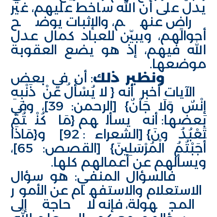
يدلّ على أن الله ساخط عليهم، غير
راضٍ عنهم، والإثبات يوضح
أحوالهم، ويبيّن للعباد كمال عدل
الله فيهم، إذ هو يضع العقوبة
موضعها.
ونظير ذلك
: أن في بعض
الآيات أخبر أنه {لا يُسْأَلُ عَنْ ذَنْبِهِ
إِنْسٌ وَلَا جَاْنٌ} [الرحمن: 39]، وفي
بعضها: أنه يسألهم {مَا كُنْتُمْ
تَعْبُدُونَ} [الشعراء: 92] و{مَاذَا
أَجَبْتُمُ الْمُرْسَلِينَ} [القصص: 65]،
ويسألهم عن أعمالهم كلها.
فالسؤال المنفي: هو سؤال
الاستعلام والاستفهام عن الأمور
المجهولة، فإنه لا حاجة إلى