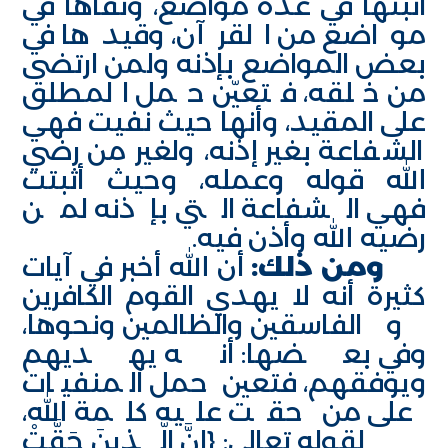
أثبتها في عدة مواضع، ونفاها في
مواضع من القرآن، وقيدها في
بعض المواضع بإذنه ولمن ارتضى
من خلقه، فتعيّن حمل المطلق
على المقيد، وأنها حيث نفيت فهي
الشفاعة بغير إذنه، ولغير من رضي
الله قوله وعمله، وحيث أثبتت
فهي الشفاعة التي بإذنه لمن
رضيه الله وأذن فيه.
ومن ذلك:
أن الله أخبر في آيات
كثيرة أنه لا يهدي القوم الكافرين
والفاسقين والظالمين ونحوها،
وفي بعضها: أنه يهديهم
ويوفقهم، فتعين حمل المنفيات
على من حقت عليه كلمة الله،
لقوله تعالى: {إِنَّ الَّذِينَ حَقَّتْ