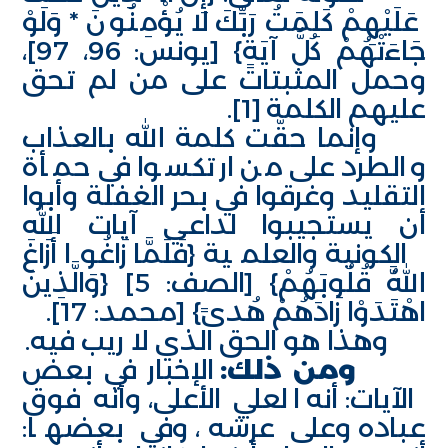
عَلَيْهِمْ كَلِمَتُ رَبِّكَ لا يُؤْمِنُونَ * وَلَوْ
جَاءَتْهُمْ كُلُّ آيَةٍ} [يونس: 96، 97]،
وحمل المثبتات على من لم تحق
عليهم الكلمة
[1]
.
وإنما حقّت كلمة الله بالعذاب
والطرد على من ارتكسوا في حمأة
التقليد وغرقوا في بحر الغفلة وأبوا
أن يستجيبوا لداعي آيات الله
الكونية والعلمية {فَلَمَّا زَاغُوا أَزَاغَ
اللَّهُ قُلُوبَهُمْ} [الصف: 5] {وَالَّذِينَ
اهْتَدَوْا زَادَهُمْ هُدىً} [محمد: 17].
وهذا هو الحق الذي لا ريب فيه.
ومن ذلك:
الإخبار في بعض
الآيات: أنه العلي الأعلى، وأنه فوق
عباده وعلى عرشه، وفي بعضها: