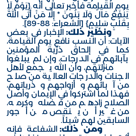
يوم القيامة فأخبر تعالى أنه {يَوْمَ لَا
يَنفَعُ مَالٌ وَلَا بَنُونَ * إِلَّا مَنْ أَتَى اللَّهَ
بِقَلْبٍ سَلِيمٍ} [الشعراء: 88-89].
ونظير ذلك:
الإخبار في بعض
الآيات: أن النسب نافع يوم القيامة،
كما في إلحاق ذرّية المؤمنين
بآبائهم في الدرجات، وإن لم يبلغوا
منزلتهم، وأن الله يجمع لأهل
الجنات والدرجات العالية من صلح
من آبائهم وأزواجهم وذرياتهم،
فهذا لما اشتركوا في الإيمان وأصل
الصلاح زادهم من فضله وكرمه،
من غير أن ينقص من أجور
السابقين لهم شيئاً.
ومن ذلك:
الشفاعة فإنه