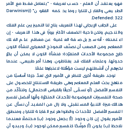
فهو يعتقد أن العلم - حسب تعريفه - "يتعامل فقط مع الأمر
الطبيعي والقابل للتكرار وما يحكمه القانون" ((Darwinism
Defended: 322.
على الجانب الإيجابي لهذا التعريف يتاح لنا التمييز بين علم الفلك
والتنجيم، ولكن ناحية الضعف الأكثر بروزًا في هذا التعريف - إن
اعتمدناه - أنه سيزيل صفة العلمية عن معظم علم الفلك
المعاصر. ومن الصعب أن نصنّف النموذج المعياري لنشأة الكون
خارج مجموعة الأحداث المتفرّدة؛ فنشأة الكون لا يمكن أن يكرّر
حدوثها، وعلماء الفلك قد يغتاظون، وهذا أمر طبيعي، عندما
نخبرهم أن أنشطتهم ليست مؤهّلة لاعتبارها علمًا.
توجد طريقة أخرى للنظر في الأمور التي تعدّ جزءًا أساسيًا من
مناهج بحث العلم المعاصر وهي طريقة الاستنتاج للحصول على
التفسير الأفضل (أو تسمّى أحيانًا بالقياس الاحتمالي). ولنتأكّد من
صحة التفسيرات الموضوعة للأحداث المتكرّرة وأنها أفضل تفسير
هنالك ميزة التنبؤ المستقبلي. ولا زال من المفيد أن نسأل عن
التفسير الأفضل للأحداث والظواهر غير القابلة للتكرار، ومنطق
الأمور يقول إن كان وجود (أ) يجعل وجود (ب) محتملًا فعندما
نلاحظ (ب) يكون (أ) مرشّحًا كتفسير ممكن لوجود (ب)، ويبدو أن