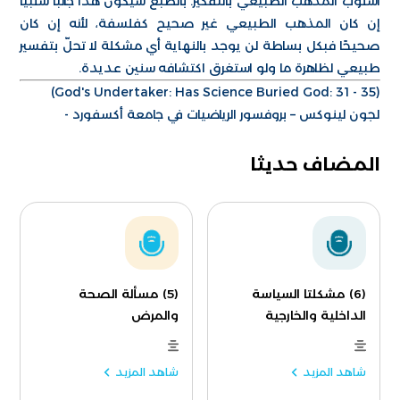
أسلوب المذهب الطبيعي بالتفكير. بالطبع سيكون هذا جانبًا سلبيًا
إن كان المذهب الطبيعي غير صحيح كفلسفة، لأنه إن كان
صحيحًا فبكل بساطة لن يوجد بالنهاية أي مشكلة لا تحلّ بتفسير
طبيعي لظاهرة ما ولو استغرق اكتشافه سنين عديدة.
(God's Undertaker: Has Science Buried God: 31 - 35)
لجون لينوكس – بروفسور الرياضيات في جامعة أكسفورد -
المضاف حديثا
(6) مشكلتا السياسة
(5) مسألة الصحة
الداخلية والخارجية
والمرض
شاهد المزيد
شاهد المزيد