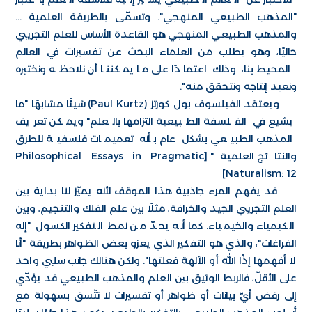
"المذهب الطبيعي المنهجي". وتسمّى بالطريقة العلمية ...
والمذهب الطبيعي المنهجي هو القاعدة الأساس للعلم التجريبي
حاليًا، وهو يطلب من العلماء البحث عن تفسيرات في العالم
المحيط بنا، وذلك اعتمادًا على ما يمكننا أن نلاحظه ونختبره
ونعيد إنتاجه ونتحقق منه".
ويعتقد الفيلسوف بول كورتز (Paul Kurtz) شيئًا مشابهًا "ما
يشيع في الفلسفة الطبيعية التزامها بالعلم" ويمكن تعريف
المذهب الطبيعي بشكل عام بأنه تعميمات فلسفية للطرق
والنتائج العلمية" [Philosophical Essays in Pragmatic
Naturalism: 12]
قد يفهم المرء جاذبية هذا الموقف لأنه يميّز لنا بداية بين
العلم التجريبي الجيد والخرافة، مثلًا بين علم الفلك والتنجيم، وبين
الكيمياء والخيمياء. كما أنه يحدّ من نمط التفكير الكسول "إله
الفراغات"، والذي هو التفكير الذي يعزو بعض الظواهر بطريقة "أنا
لا أفهمها إذًا الله أو الآلهة فعلتها". ولكن هنالك جانب سلبي واحد
على الأقلّ، فالربط الوثيق بين العلم والمذهب الطبيعي قد يؤدّي
إلى رفض أيّ بيانات أو ظواهر أو تفسيرات لا تتّسق بسهولة مع