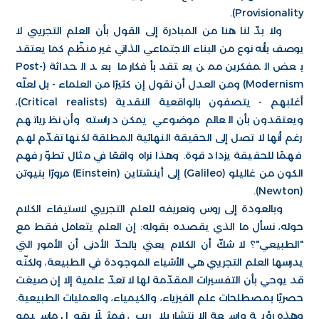
Provisionality).
ولا بدّ لنا هنا من المبادرة إلى القول بأن العلم التجريبي لا
يوصف بأنه نوع من البناء الاجتماعي الذاتي غير منظّم كما يعتقد
بعض المفكرين ممن يعتقد بأفكار ما بعد الحداثة (Post-
Modernism) ومن العدل أن نقول إن كثيرًا من العلماء - بل لعلّه
أغلبهم - يتصفون بالواقعية النقدية (Critical realists)،
ويعتقدون بأن العالم موضوعي يمكن دراسته وأن نظرياتهم
رغم أنها لا تصل إلى الحقيقة النهائية المطلقة لكنها تقدّم لهم
فهمًا للحقيقة يزداد قوة. وهذا نراه واقعًا في مثال تطوّر فهم
الكون من غاليلو (Galileo) إلى أينشتاين (Einstein) مرورًا بنيوتن
(Newton).
وبالعودة إلى روس وتعريفه للعلم التجريبي لاستيفاء الكلام
حوله، نسأل ما الذي يقصده بقوله: إن العلم يتعامل فقط مع
"الطبيعي"؟ لا شكّ أن الكلام يعني بالحدّ الأدنى أن الأمور التي
يدرسها العلم التجريبي هي الأشياء الموجودة في الطبيعة، ولكنّه
قد يوحي بأن التفسيرات المقدّمة لها لا تعدّ علمية إلا إن صيغت
حصريًا بمصطلحات علم الفيزياء، والكيمياء، والعمليات الطبيعية.
وهذه رؤية واسعة الانتشار بلا ريب، فمثلًا يقول ماسيمو