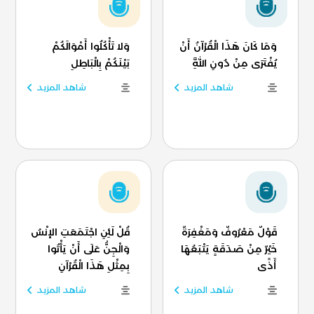
وَمَا كَانَ هَذَا الْقُرْآنُ أَنْ
وَلا تَأْكُلُوا أَمْوَالَكُمْ
يُفْتَرَى مِنْ دُونِ اللَّهِ
بَيْنَكُمْ بِالْبَاطِلِ
شاهد المزيد
شاهد المزيد
قَوْلٌ مَعْرُوفٌ وَمَغْفِرَةٌ
قُلْ لَئِنِ اجْتَمَعَتِ الإنْسُ
خَيْرٌ مِنْ صَدَقَةٍ يَتْبَعُهَا
وَالْجِنُّ عَلَى أَنْ يَأْتُوا
أَذًى
بِمِثْلِ هَذَا الْقُرْآنِ
شاهد المزيد
شاهد المزيد