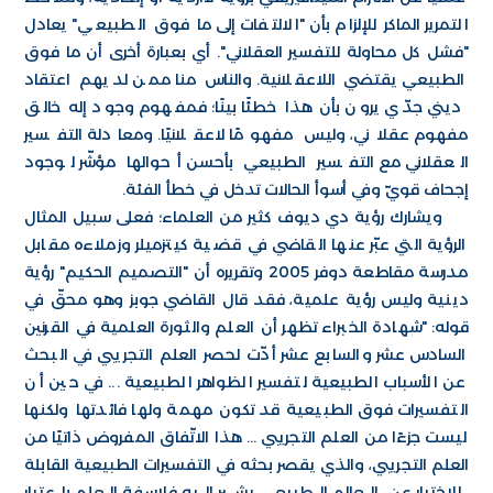
التمرير الماكر للإلزام بأن "الالتفات إلى ما فوق الطبيعي" يعادل
"فشل كل محاولة للتفسير العقلاني". أي بعبارة أخرى أن ما فوق
الطبيعي يقتضي اللاعقلانية. والناس منا ممن لديهم اعتقاد
ديني جدّي يرون بأن هذا خطئًا بينًا؛ فمفهوم وجود إله خالق
مفهوم عقلاني، وليس مفهومًا لاعقلانيًا. ومعادلة التفسير
العقلاني مع التفسير الطبيعي بأحسن أحوالها مؤشّر لوجود
إجحاف قويّ وفي أسوأ الحالات تدخل في خطأ الفئة.
ويشارك رؤية دي ديوف كثير من العلماء؛ فعلى سبيل المثال
الرؤية التي عبّر عنها القاضي في قضية كيتزميلر وزملاءه مقابل
مدرسة مقاطعة دوفر 2005 وتقريره أن "التصميم الحكيم" رؤية
دينية وليس رؤية علمية، فقد قال القاضي جوبز وهو محقّ في
قوله: "شهادة الخبراء تظهر أن العلم والثورة العلمية في القرنين
السادس عشر والسابع عشر أدّت لحصر العلم التجريبي في البحث
عن الأسباب الطبيعية لتفسير الظواهر الطبيعية ... في حين أن
التفسيرات فوق الطبيعية قد تكون مهمة ولها فائدتها ولكنها
ليست جزءًا من العلم التجريبي ... هذا الاتّفاق المفروض ذاتيًا من
العلم التجريبي، والذي يقصر بحثه في التفسيرات الطبيعية القابلة
للاختبار عن العالم الطبيعي يشير إليه فلاسفة العلم باعتبار