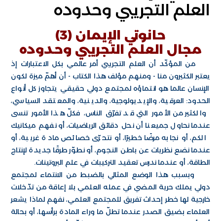
العلم التجريبي وحدوده
حانوتي الإيمان (3)
مجال العلم التجريبي وحدوده
من المؤكّد أن العلم التجريبي أمر عالمي بكل الاعتبارات إذ
يعتبر الكثيرون منا - ومنهم مؤلف هذا الكتاب - أن أهمّ ميزة لكون
الإنسان عالما هو انتماؤه لمجتمع دولي حقيقي يتجاوز كل أنواع
الحدود: العرقية، والإيديولوجية، والدينية، والمعتقد السياسي،
والكثير من الأمور التي قد تفرّق الناس، فكلّ هذا الأمور تنسى
عندما نحاول جميعنا أن نحل دقائق الرياضيات، أو نفهم ميكانيك
الكم، أو نجابه مرضًا خطيرًا، أو نتحرّى خصائص مادة غريبة، أو
عندما نضع نظريات عن باطن النجوم، أو نطوّر طرقًا جديدة لإنتاج
الطاقة، أو عندما ندرس تعقيد التركيبات في علم البروتينات.
وبسبب هذا الوضع المثالي بالضبط من الانتماء لمجتمع
دولي يملك حرية المضي في عمله العلمي بلا إعاقة من تدّخلات
خارجية لها خطر إحداث تفريق للمجتمع العلمي، نفهم لماذا يشعر
العلماء بضيق الصدر عندما تطلّ ما وراء المادة برأسها، أو بحالة