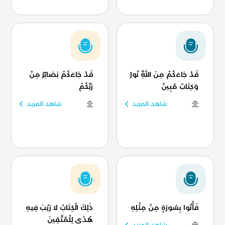
قَدْ جَاءَكُمْ مِنَ اللَّهِ نُورٌ
قَدْ جَاءَكُمْ بَصَائِرُ مِنْ
وَكِتَابٌ مُبِينٌ
رَبِّكُمْ
شاهد المزيد
شاهد المزيد
فَأْتُوا بِسُورَةٍ مِنْ مِثْلِهِ
ذَلِكَ الْكِتَابُ لا رَيْبَ فِيهِ
هُدًى لِلْمُتَّقِينَ
شاهد المزيد