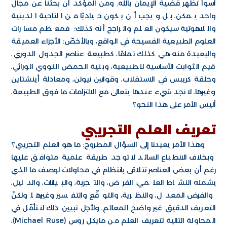
أسوأ تظهر قضية الإيمان بالله. ومن المؤكّد أن بحثنا عن مجال
واحد يمكن، بل ويجب أن يكون حياديًا من الناحية الدينية
واللاهوتية سيكون العلم والراجح أنه كذلك؛ فمعظم مسارات
العلوم الطبيعية الفسيحة في الواقع، وبالأخصّ: الأجزاء العميقة
والبعيدة منه هي كذلك تمامًا، كطبيعة عناصر الجدول الدوري،
قيم الثوابت الأساسية للطبيعية، وبنية الحمض النووي الوراثي،
وحلقة كريبس في الاستقلاب، وقوانين نيوتن، ومعادلة أينشتاين
وغيرها، لا نجد شيء عندها يتعالى مع الالتزامات ما فوق الطبيعة،
أليس الأمر على هذا النحو؟
تعريف العلم التجريبي
وهذا الأمر يعيدنا إلى السؤال المطروح: ما هو العلم التجريبي؟
وبخلاف الانطباع السائد لا توجد طريقة علمية متوافق عليها
رغم أن بعض العناصر تتلاقى بانتظام في محاولات لوصف ما الذي
يشمله النشاط العلمي: الفرض، والتجربة، والبيانات، والدليل،
والفرض المعدل، والنظرية، والتوقّع والتفسير وغيرها. ولكنّ
التعريف الدقيق غير واضح المعالم، ولأجل تبيين ذلك لنتأمّل في
المحاولة التالية لتعريف العلم من مايكل روس (Michael Ruse)،