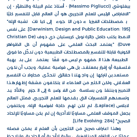
بيغلوشي (Massimo Pigliucci) - أستاذ علم البيئة والتطوّر - إن
"الافتراض الرئيس للعلم التجريبي هو أن العالم قابل للتفسير كليًا
بمصطلحات الفيزياء دون اللجوء إلى كيانات تشبه الإله"
[Darwinism, Design and Public Education: 195]. على نفس
النمط يكتب حامل جائزة نوبل كريستيان دي دوف (Christian De
Duve): "يعتمد البحث العلمي على مفهوم أن كل الظواهر
الكونية قابلة للتفسير بالمصطلحات الطبيعية دون تدخّل ما فوق
الطبيعة. هذا المفهوم ليس موقفًا يعتمد على بديهية
فلسفية أو إقرار بمعتقد، بل هي فرضية عملية، ويجب أن نكون
مستعدين لتركها إن واجهتنا حقائق تتحدّى محاولات التفسير
العقلاني، ولكن الكثير من العلماء لا يتكلفون مشقة إظهار هذا
التمييز وينتقلون بسلاسة من الفرضية إلى الجزم والتأكيد
وتسعدهم التفسيرات التي يقدمها للعلم التجريبي. فمثل العالم
لابلاس (Laplace)، لم تكن لهم حاجة لفرضية الإله، ويكتفون
بجعل الموقف العلمي مساويًا للاأدرية إن لم يكن مساويًا للإلحاد
الصريح" [Life Evolving: 284].
وهذا اعتراف صريح من الكثيرين بأن العلم لا يمكن فصله
عمليًا عن الالتزام الميتافيزيقي برؤية لاأردية أو إلحادية، ولنلاحظ