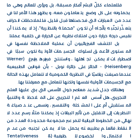
فللعلماء ككلّ البشر أفكار مسبقة، بل ورؤى للعالم وهي ما
يحملونه على كل وضع يتعاملون معه، ويظهر هذا الأمر لنا في
عدد من العبارات التي فحصناها قبل قليل، فللملاحظات انحراف
يتعذّر تجنّبه باتّجاه أن تكون "محملة بالنظرية"، إذ لا يمكننا أن
نقيس درجة حرارة دون امتلاك نظرية عن الحرارة في خلفية عملنا.
بل اكتشف الفيزيائيون أن عملية الملاحظة نفسها في
المستوى الأعمق لسلوك الجسيمات الأولية تكون سببًا في
اضطرابات لا يمكن تجاهلها، واستنتج فيرنر هيزنبرغ (Werner
Heisenberg) - الحائز على جائزة نوبل - بأن قوانين الطبيعية
عندما صيغت رياضيًا في النظرية الكمومية لا تتعامل بهذه الحالة
مع الجسيمات الأولية نفسها ولكنها تتعامل مع معرفتنا بها.
وهنالك جدل شديد معاصر حول الأسس التي بني عليها العلم
التجريبي، هل أسس العلم التجريبي على الملاحظة والتنبؤ
المستقبلي أم على المشكلة والتفسير، ونسعى عند صياغة
النظريات إلى التقليل من تأثير البيانات إذ يمكننا مثلًا رسم عدد لا
نهائي من الخطوط البيانية لتمر عبر مجموعة محدودة العدد من
النقاط، فالعلم بطبيعته يحمل ما لا يمكن تجنبه من عدم
الاكتمال والخضوع للظرفية (Tentativeness &