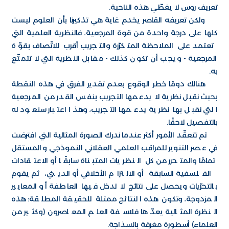
تعريف روس لا يغطّي هذه الناحية.
ولكن تعريفه القاصر يخدم غاية هي تذكيرنا بأن العلوم ليست
كلها على درجة واحدة من قوة المرجعية، فالنظرية العلمية التي
تعتمد على الملاحظة المتكرّرة والتجريب أقرب للاتّصاف بقوّة
المرجعية - ويجب أن تكون كذلك - مقابل النظرية التي لا تتمتّع
به.
هنالك دومًا خطر الوقوع بعدم تقدير الفرق في هذه النقطة
بحيث نقبل نظرية لا يدعمها التجريب بنفس القدر من المرجعية
التي نقبل بها نظرية يدعمها التجريب، وهذا اعتبار سنعود له
بالتفصيل لاحقًا.
ثم تتعقّد الأمور أكثر عندما ندرك الصورة المثالية التي افترضت
في عصر التنوير للمراقب العلمي العقلاني النموذجي والمستقل
تمامًا والمتحرر من كل النظريات المتبناة سابقًا أو الاعتقادات
الفلسفية السابقة أو الالتزام الأخلاقي أو الديني، ثم يقوم
بالتحرّيات ويحصل على نتائج لا تدخل فيها العاطفة أو المعايير
المزدوجة، وتكون هذه النتائج ممثلة للحقيقة المطلقة؛ هذه
النظرة المثالية يعدّها فلاسفة العلم المعاصرون (وكثير من
العلماء) أسطورة مغرقة بالسذاجة.