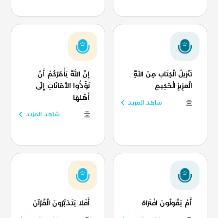
تَنْزِيلُ الْكِتَابِ مِنَ اللَّهِ
إِنَّ اللَّهَ يَأْمُرُكُمْ أَنْ
الْعَزِيزِ الْحَكِيمِ
تُؤَدُّوا الأمَانَاتِ إِلَى
أَهْلِهَا
شاهد المزيد
شاهد المزيد
أَمْ يَقُولُونَ افْتَرَاهُ
أَفَلا يَتَدَبَّرُونَ الْقُرْآنَ