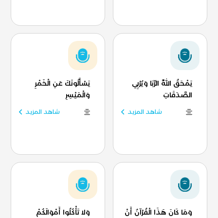
يَمْحَقُ اللَّهُ الرِّبَا وَيُرْبِي
يَسْأَلُونَكَ عَنِ الْخَمْرِ
الصَّدَقَاتِ
وَالْمَيْسِرِ
شاهد المزيد
شاهد المزيد
وَمَا كَانَ هَذَا الْقُرْآنُ أَنْ
وَلا تَأْكُلُوا أَمْوَالَكُمْ