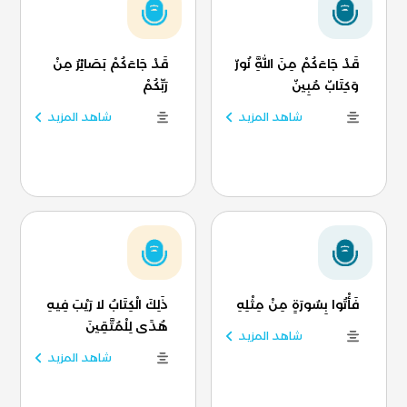
قَدْ جَاءَكُمْ مِنَ اللَّهِ نُورٌ
قَدْ جَاءَكُمْ بَصَائِرُ مِنْ
وَكِتَابٌ مُبِينٌ
رَبِّكُمْ
شاهد المزيد
شاهد المزيد
فَأْتُوا بِسُورَةٍ مِنْ مِثْلِهِ
ذَلِكَ الْكِتَابُ لا رَيْبَ فِيهِ
هُدًى لِلْمُتَّقِينَ
شاهد المزيد
شاهد المزيد