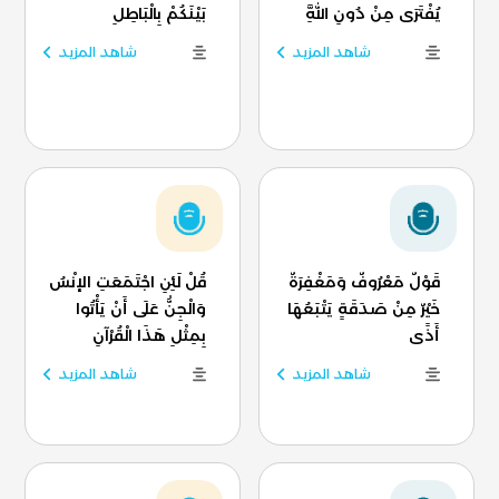
يُفْتَرَى مِنْ دُونِ اللَّهِ
بَيْنَكُمْ بِالْبَاطِلِ
شاهد المزيد
شاهد المزيد
قَوْلٌ مَعْرُوفٌ وَمَغْفِرَةٌ
قُلْ لَئِنِ اجْتَمَعَتِ الإنْسُ
خَيْرٌ مِنْ صَدَقَةٍ يَتْبَعُهَا
وَالْجِنُّ عَلَى أَنْ يَأْتُوا
أَذًى
بِمِثْلِ هَذَا الْقُرْآنِ
شاهد المزيد
شاهد المزيد