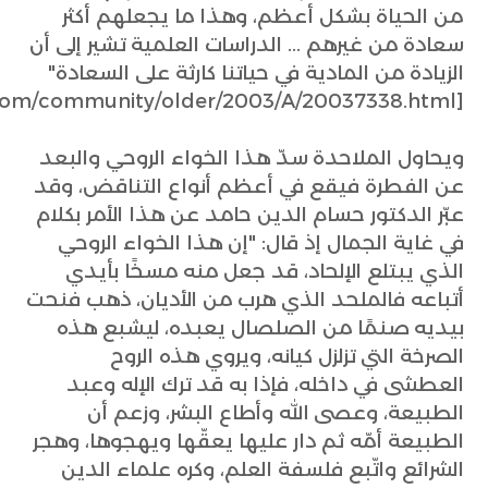
من الحياة بشكل أعظم، وهذا ما يجعلهم أكثر
سعادة من غيرهم ... الدراسات العلمية تشير إلى أن
الزيادة من المادية في حياتنا كارثة على السعادة"
[http://www3.scienceblog.com/community/older/2003/A/20037338.html].
ويحاول الملاحدة سدّ هذا الخواء الروحي والبعد
عن الفطرة فيقع في أعظم أنواع التناقض، وقد
عبّر الدكتور حسام الدين حامد عن هذا الأمر بكلام
في غاية الجمال إذ قال: "إن هذا الخواء الروحي
الذي يبتلع الإلحاد، قد جعل منه مسخًا بأيدي
أتباعه فالملحد الذي هرب من الأديان، ذهب فنحت
بيديه صنمًا من الصلصال يعبده، ليشبع هذه
الصرخة التي تزلزل كيانه، ويروي هذه الروح
العطشى في داخله، فإذا به قد ترك الإله وعبد
الطبيعة، وعصى الله وأطاع البشر، وزعم أن
الطبيعة أمّه ثم دار عليها يعقّها ويهجوها، وهجر
الشرائع واتّبع فلسفة العلم، وكره علماء الدين