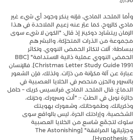
156)].
وأما الملحد المادي، فإنه ينكر وجود أي شيء غير
مادي كالروح، كما عبّر عنه زعيم الملاحدة في هذا
الزمان ريتشارد دوكينز إذ قال: "الكون لا شيء سوى
مجموعة من الذرات المتحرّكة، والبشر هم
ببساطة: آلات لتكاثر الحمض النووي. وتكاثر
الحمض النووي عملية ذاتية الاستدامة" [BBC
Christmas Letter Study Guide 1991]. فالإنسان
عبارة عن آلة مكوّنة من ذرّات. ولذلك، فإن الشعور
بالسرور والحزن منحصر في الخلايا العصبية في
الدماغ؛ قال الملحد المادي فرانسيس كريك – حامل
جائزة نوبل في الطبّ -: "أنت وسرورك، وحزنك،
وذكرياتك، وطموحاتك، وشعورك بهويتك
الشخصية، وإرادتك الحرة، ليس بالواقع سوى
سلوك لتجمّع شاسع من الخلايا العصبية
وجزئياتها المرافقة" [The Astonishing
Hypothesis: 3].