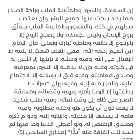
إن السعادة، والسرور وطمأنينة القلب وراحة الصدر
مما يكاد يبحث عنها جميع البشر، وإن تعدّدت
سبلهم في ذلك. والشعور بطمأنينة القلب يتعلّق
بروح الإنسان وليس بجسده. ولا يصلح الروح إلا
بالرجوع إلا خالقه وفاطره تبارك وتعالى؛ قال الإمام
ابن القيم رحمه الله: "ففي القلب شعث، لا يلمه إلا
الإقبال على الله. وفيه وحشة، لا يزيلها إلا الأنس به
في خلوته. وفيه حزن لا يذهبه إلا السرور بمعرفته
وصدق معاملته. وفيه قلق لا يسكنه إلا الاجتماع
عليه، والفرار منه إليه. وفيه نيران حسرات: لا
يطفئها إلا الرضا بأمره ونهيه وقضائه، ومعانقة
الصبر على ذلك إلى وقت لقائه. وفيه طلب شديد:
لا يقف دون أن يكون هو وحده مطلوبه. وفيه
فاقة: لا يسدها إلا محبته، والإنابة إليه، ودوام ذكره،
وصدق الإخلاص له. ولو أعطي الدنيا وما فيها لم
تسد تلك الفاقة منه أبدًّا" [مدارج السالكين (3/