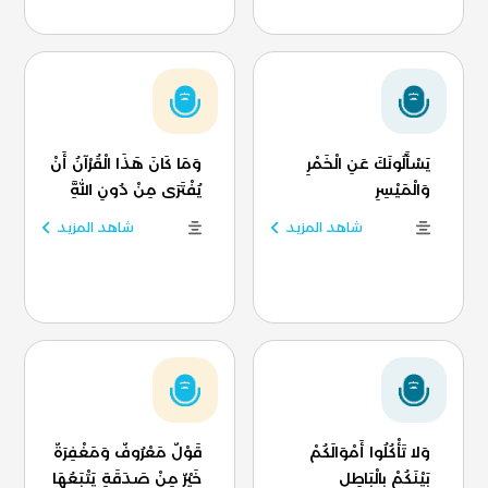
يَسْأَلُونَكَ عَنِ الْخَمْرِ
وَمَا كَانَ هَذَا الْقُرْآنُ أَنْ
وَالْمَيْسِرِ
يُفْتَرَى مِنْ دُونِ اللَّهِ
شاهد المزيد
شاهد المزيد
وَلا تَأْكُلُوا أَمْوَالَكُمْ
قَوْلٌ مَعْرُوفٌ وَمَغْفِرَةٌ
بَيْنَكُمْ بِالْبَاطِلِ
خَيْرٌ مِنْ صَدَقَةٍ يَتْبَعُهَا