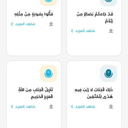
قَدْ جَاءَكُمْ بَصَائِرُ مِنْ
فَأْتُوا بِسُورَةٍ مِنْ مِثْلِهِ
رَبِّكُمْ
شاهد المزيد
شاهد المزيد
ذَلِكَ الْكِتَابُ لا رَيْبَ فِيهِ
تَنْزِيلُ الْكِتَابِ مِنَ اللَّهِ
هُدًى لِلْمُتَّقِينَ
الْعَزِيزِ الْحَكِيمِ
شاهد المزيد
شاهد المزيد