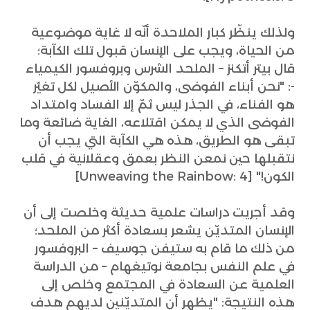
ولذلك ينظّر كبار الملاحدة أنّه لا غاية موضوعية
من الحياة، ويجب على الإنسان قبول تلك الكآبة؛
قال بيتر أتكنز – الملحد الشرس وبروفسور الكيمياء
-: "نحن أبناء الفوضى، والمكوّن الأصيل لكل تغيّر
هو الفناء، في الجذر ليس ثمّ إلا الفساد وامتداد
الفوضى الذي لا يمكن اقتلاعه، الغاية ضائعة وما
تبقى هو الطريق، هذه هي الكآبة التي يجب أن
نتقبلها حين نمعن النظر بعمق وعقلانية في قلب
الكون!" [Unweaving the Rainbow: 4]
وقد أجريت دراسات علمية حديثة وخلصت إلى أن
الإنسان المتديّن يشعر بسعادة أكثر من الملحد؛
من ذلك ما قام به ستيفن جوسيف – البروفسور
في علم النفس بجامعة نوتيغهام – من الدراسة
العلمية عن السعادة في المجتمع وخلص إلى
هذه النتيجة: "يظهر أن المتديّنين لديهم هدف