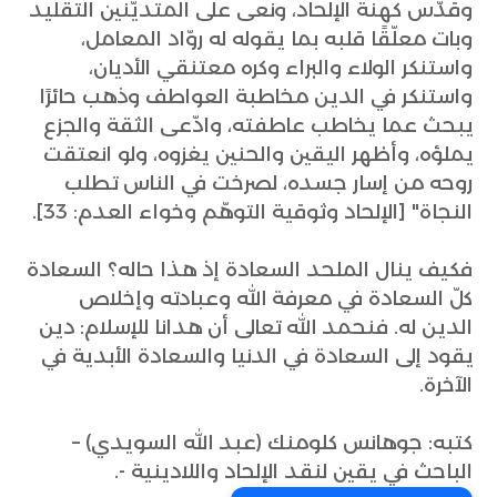
وقدّس كهنة الإلحاد، ونعى على المتديّنين التقليد
وبات معلّقًا قلبه بما يقوله له روّاد المعامل،
واستنكر الولاء والبراء وكره معتنقي الأديان،
واستنكر في الدين مخاطبة العواطف وذهب حائرًا
يبحث عما يخاطب عاطفته، وادّعى الثقة والجزع
يملؤه، وأظهر اليقين والحنين يغزوه، ولو انعتقت
روحه من إسار جسده، لصرخت في الناس تطلب
النجاة" [الإلحاد وثوقية التوهّم وخواء العدم: 33].
فكيف ينال الملحد السعادة إذ هذا حاله؟ السعادة
كلّ السعادة في معرفة الله وعبادته وإخلاص
الدين له. فنحمد الله تعالى أن هدانا للإسلام: دين
يقود إلى السعادة في الدنيا والسعادة الأبدية في
الآخرة.
كتبه: جوهانس كلومنك (عبد الله السويدي) –
الباحث في يقين لنقد الإلحاد واللادينية -.