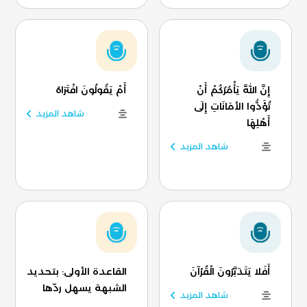
إِنَّ اللَّهَ يَأْمُرُكُمْ أَنْ
أَمْ يَقُولُونَ افْتَرَاهُ
تُؤَدُّوا الأمَانَاتِ إِلَى
شاهد المزيد
أَهْلِهَا
شاهد المزيد
أَفَلا يَتَدَبَّرُونَ الْقُرْآنَ
القاعدة الأولى: بتحديد
الشبهة يسهل ردّها
شاهد المزيد