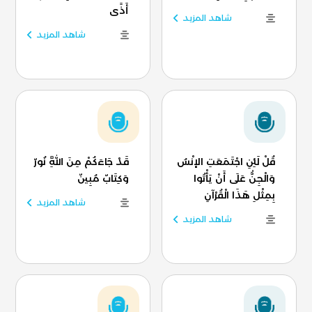
أَذًى
شاهد المزيد
شاهد المزيد
قُلْ لَئِنِ اجْتَمَعَتِ الإنْسُ
قَدْ جَاءَكُمْ مِنَ اللَّهِ نُورٌ
وَالْجِنُّ عَلَى أَنْ يَأْتُوا
وَكِتَابٌ مُبِينٌ
بِمِثْلِ هَذَا الْقُرْآنِ
شاهد المزيد
شاهد المزيد