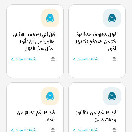
قَوْلٌ مَعْرُوفٌ وَمَغْفِرَةٌ
قُلْ لَئِنِ اجْتَمَعَتِ الإنْسُ
خَيْرٌ مِنْ صَدَقَةٍ يَتْبَعُهَا
وَالْجِنُّ عَلَى أَنْ يَأْتُوا
أَذًى
بِمِثْلِ هَذَا الْقُرْآنِ
شاهد المزيد
شاهد المزيد
قَدْ جَاءَكُمْ مِنَ اللَّهِ نُورٌ
قَدْ جَاءَكُمْ بَصَائِرُ مِنْ
وَكِتَابٌ مُبِينٌ
رَبِّكُمْ
شاهد المزيد
شاهد المزيد