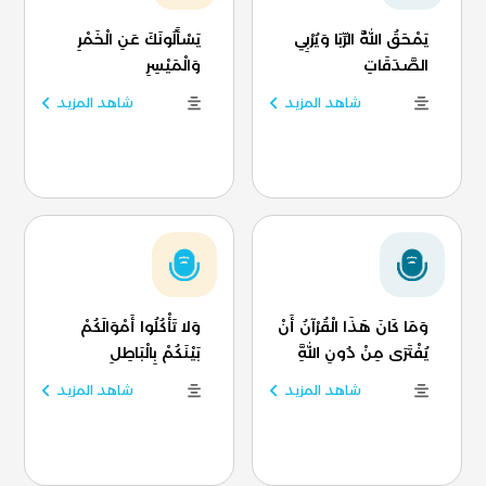
يَمْحَقُ اللَّهُ الرِّبَا وَيُرْبِي
يَسْأَلُونَكَ عَنِ الْخَمْرِ
الصَّدَقَاتِ
وَالْمَيْسِرِ
شاهد المزيد
شاهد المزيد
وَمَا كَانَ هَذَا الْقُرْآنُ أَنْ
وَلا تَأْكُلُوا أَمْوَالَكُمْ
يُفْتَرَى مِنْ دُونِ اللَّهِ
بَيْنَكُمْ بِالْبَاطِلِ
شاهد المزيد
شاهد المزيد