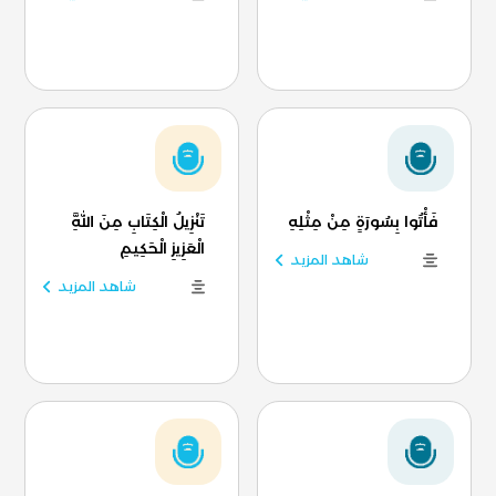
فَأْتُوا بِسُورَةٍ مِنْ مِثْلِهِ
تَنْزِيلُ الْكِتَابِ مِنَ اللَّهِ
الْعَزِيزِ الْحَكِيمِ
شاهد المزيد
شاهد المزيد