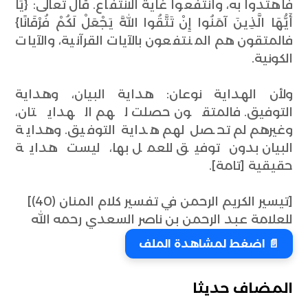
فاهتدوا به، وانتفعوا غاية الانتفاع. قال تعالى: {يَا
أَيُّهَا الَّذِينَ آمَنُوا إِنْ تَتَّقُوا اللَّهَ يَجْعَلْ لَكُمْ فُرْقَانًا}
فالمتقون هم المنتفعون بالآيات القرآنية، والآيات
الكونية.
ولأن الهداية نوعان: هداية البيان، وهداية
التوفيق. فالمتقون حصلت لهم الهدايتان،
وغيرهم لم تحصل لهم هداية التوفيق. وهداية
البيان بدون توفيق للعمل بها، ليست هداية
حقيقية [تامة].
[تيسير الكريم الرحمن في تفسير كلام المنان (40)]
للعلامة عبد الرحمن بن ناصر السعدي رحمه الله
📄 اضغط لمشاهدة الملف
المضاف حديثا