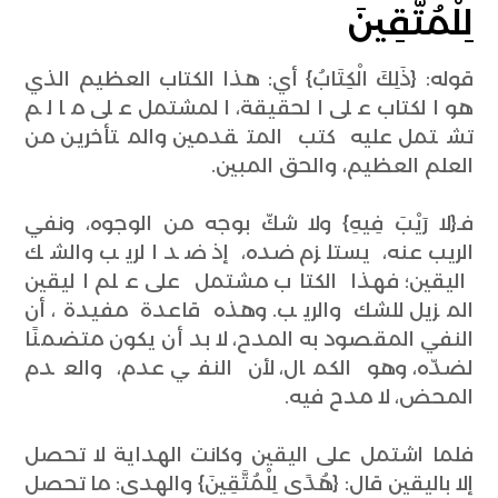
لِلْمُتَّقِينَ
قوله: {ذَلِكَ الْكِتَابُ} أي: هذا الكتاب العظيم الذي
هو الكتاب على الحقيقة، المشتمل على ما لم
تشتمل عليه كتب المتقدمين والمتأخرين من
العلم العظيم، والحق المبين.
فـ{لا رَيْبَ فِيهِ} ولا شكّ بوجه من الوجوه، ونفي
الريب عنه، يستلزم ضده، إذ ضد الريب والشك
اليقين؛ فهذا الكتاب مشتمل على علم اليقين
المزيل للشك والريب. وهذه قاعدة مفيدة، أن
النفي المقصود به المدح، لا بد أن يكون متضمنًا
لضدّه، وهو الكمال، لأن النفي عدم، والعدم
المحض، لا مدح فيه.
فلما اشتمل على اليقين وكانت الهداية لا تحصل
إلا باليقين قال: {هُدًى لِلْمُتَّقِينَ} والهدى: ما تحصل