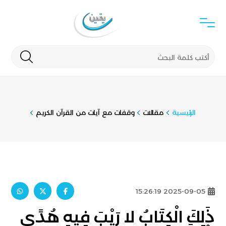
الرئيسية
مقالات
وقفات مع آيات من القرآن الكريم
2025-09-05 15:26:19
ذَلِكَ الْكِتَابُ لا رَيْبَ فِيهِ هُدًى