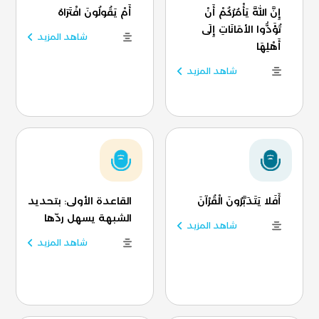
إِنَّ اللَّهَ يَأْمُرُكُمْ أَنْ
أَمْ يَقُولُونَ افْتَرَاهُ
تُؤَدُّوا الأمَانَاتِ إِلَى
شاهد المزيد
أَهْلِهَا
شاهد المزيد
أَفَلا يَتَدَبَّرُونَ الْقُرْآنَ
القاعدة الأولى: بتحديد
الشبهة يسهل ردّها
شاهد المزيد
شاهد المزيد