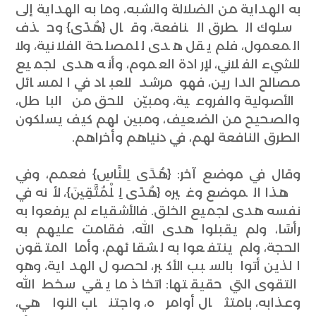
به الهداية من الضلالة والشبه، وما به الهداية إلى
سلوك الطرق النافعة، وقال {هُدًى} وحذف
المعمول، فلم يقل هدى للمصلحة الفلانية، ولا
للشيء الفلاني، لإرادة العموم، وأنه هدى لجميع
مصالح الدارين، فهو مرشد للعباد في المسائل
الأصولية والفروعية، ومبيّن للحق من الباطل،
والصحيح من الضعيف، ومبين لهم كيف يسلكون
الطرق النافعة لهم، في دنياهم وأخراهم.
وقال في موضع آخر: {هُدًى لِلنَّاسِ} فعمم، وفي
هذا الموضع وغيره {هُدًى لِلْمُتَّقِينَ}، لأنه في
نفسه هدى لجميع الخلق. فالأشقياء لم يرفعوا به
رأسًا، ولم يقبلوا هدى الله، فقامت عليهم به
الحجة، ولم ينتفعوا به لشقائهم، وأما المتقون
الذين أتوا بالسبب الأكبر، لحصول الهداية، وهو
التقوى التي حقيقتها: اتخاذ ما يقي سخط الله
وعذابه، بامتثال أوامره، واجتناب النواهي،