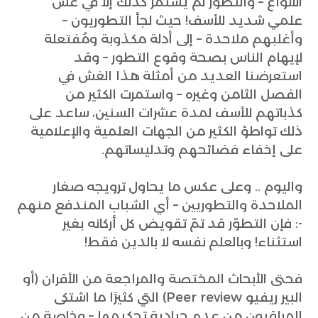
الأنواع – والتطوّر لم يستمرّ كذلك إلا في غش
علمي شديد للأسف! حيث لجأ التطوريون –
وأغلبهم ملاحدة – إلى أدلة مكذوبة ومُفتعلة
لإيهام الناس بصحة وقوع التطور – وقد
استعرضنا العديد من أمثلة هذا الغش في
الفصل الثامن وغيره – واستمرت الكثير من
كذباتهم للأسف لمدة عشرات السنين، ساعد على
ذلك تواطؤ الكثير من الجهات العلمية والإعلامية
على إخفاء فضائحهم وتدليساتهم.
واليوم .. وعلى عكس ما يحاول ترويجه صغار
الملاحدة والتطوريين – أي الشباب المندفع منهم
-: فإن التطوّر قد تمّ تقويض كل أركانه بغير
استثناء! وبالعلم نفسه لا بالدين فقط!
فحتى الأبحاث المختصة والمراجعة من الأقران (أو
البير ريفيو Peer review) التي كثيرًا ما اشتكى
المراقبون من عدم حيادية تحكيمها – وخاصة من