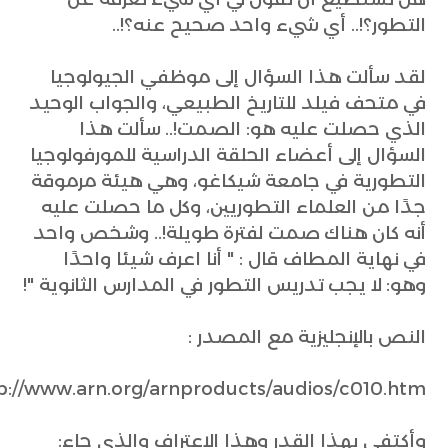
التطور؟!.. أي شيء واحد صحيح عنه؟!..
لقد سألت هذا السؤال إلى موظفي الجيولوجيا
في متحف فيلد للتاريخ الطبيعي، والجواب الوحيد
الذي حصلت عليه هو: الصمت!.. سألت هذا
السؤال إلى أعضاء الحلقة الدراسية للمورفولوجيا
التطورية في جامعة شيكاغو، وهي هيئة مرموقة
جدًا من العلماء التطوريين، وكل ما حصلت عليه
أنه كان هناك صمت لفترة طويلة!.. وشخص واحد
في نهاية المطاف قال : " أنا اعرف شيئا واحدًا
وهو: لا يجب تدريس التطور في المدارس الثانوية "!
النص بالإنجليزية مع المصدر :
p://www.arn.org/arnproducts/audios/c010.htm
وأكتفي بهذا القدر وهذا الاعتراف والذي جاء: