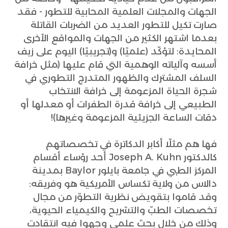
الجهات والمجلات العلمية المحابية للتطور - فقد
صارت تكيل للتطور العديد من الضربات القاتلة
بعدما اشتهر الكثير من الجهات والمواقع الأخرى
المحايدة: لتؤكّد (علميًا) و(تجريبيًا) اليوم على زيف
أسسه وآلياته الوهمية التي قام عليها (مثل خرافة
السلف المشترك والظهور المتدرج التطوري في
شجرة الحياة المزعومة إلى خرافة الانتخاب
الطبيعي إلى خرافة قدرة الطفرات أو معدلها أو
دقات الساعة الجزيئية المزعومة وغيرها)!
فها هم مثلّا أكابر الدكاترة في تخصصاتهم
كالدكتور Joseph A. Kuhn أحد رؤساء أقسام
المركز الطبي في جامعة بايلور Baylor بمدينة
دالاس من ولاية تكساس الأمريكية هو وفريقه:
وقد قاموا بتقويض نظرية التطوّر من مجال
تخصصات الطبّ والتشريح والكيمياء الحيوية،
وذلك من خلال بحث علمي وجهوا فيه انتقادت