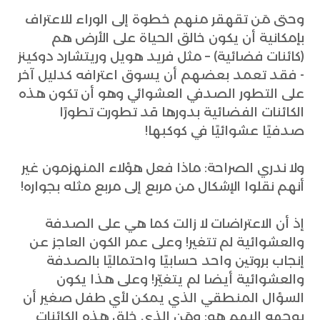
وحتى مَن تقهقر منهم خطوة إلى الوراء للاعتراف
بإمكانية أن يكون خالق الحياة على الأرض هم
(كائنات فضائية) – مثل فريد هويل وريتشارد دوكينز
- فقد تعمد بعضهم أن يسوق اعترافه كدليل آخر
على التطور الصدفي العشوائي وهو أن تكون هذه
الكائنات الفضائية بدورها قد تطورت تطورًا
صدفيًا عشوائيًا في كوكبها!
ولا ندري الصراحة: ماذا فعل هؤلاء المنهزمون غير
أنهم نقلوا الإشكال من مربع إلى مربع مثله بجواره!
إذ أن الاعتراضات لا زالت كما هي على الصدفة
والعشوائية لم تتغير! وعلى عمر الكون العاجز عن
إنجاب بروتين واحد حسابيًا واحتماليًا بالصدفة
والعشوائية أيضا لم يتغيّر! وعلى هذا يكون
السؤال المنطقي الذي يمكن لأي طفل صغير أن
يوجهه إليهم هو: ومَن الذي خلق هذه الكائنات