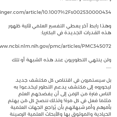
springer.com/article/10.1007%2Fs002530000434
وهذا رابط آخر يعطي التفسير العلمي لآلية ظهور
هذه القدرات الجديدة في البكتريا:
www.ncbi.nlm.nih.gov/pmc/articles/PMC345072/
ولن ينتهي التطوريون عند هذه الشبهة أو تلك
.....
بل سيستمرون في اقتناص كل مكتشف جديد
ليحوروه إلى مكتشف يدعم التطور ليخدعوا به
الناس فترة من الزمن إلى أن يفضحهم العلم
مثلما فعل في كل مرة! ولذلك ننصح كل مَن يهتم
بأمرهم وأمر شبهاتهم بأن يُراجع الجهات العلمية
الحيادية والموثوق بها والأبحاث العلمية الرصينة