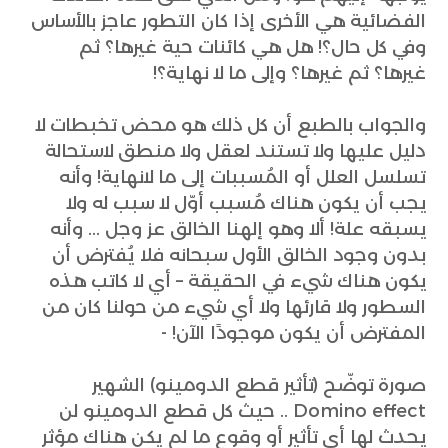
الفضائية هي الأخرى إذا كان التطور عاجز بالأساس
وفي كل حال؟! هل هي كائنات حية غيرها؟ ثم
غيرها؟ ثم غيرها؟ وإلى ما لا نهاية؟!
والجواب بالطبع أن كل ذلك هو محض تخبطات لا
دليل عليها ولا تستند لعقل ولا منطق لاستحالة
تسلسل العلل أو المُسببات إلى ما لانهاية! وأنه
يجب أن يكون هناك مُسبب أوّل لا سبب له ولا
يسبقه علة! ألا وهو إلهنا الخالق عز وجل ... وأنه
بدون وجود الخالق الأول سبحانه فلا يُفترض أن
يكون هناك شيء في الحقيقة – أي لا كاتب هذه
السطور ولا قارئها ولا أي شيء من حولنا كان من
المفترض أن يكون موجودًا الآن! -
صورة توضّح (تأثير قطع الدومينو) الشهير
Domino effect .. حيث كل قطع الدومينو لن
يحدث لها أي تأثير أو وقوع ما لم يكن هناك مؤثر