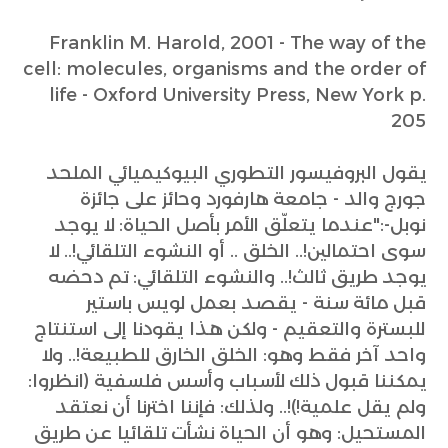
Franklin M. Harold, 2001 - The way of the
cell: molecules, organisms and the order of
life - Oxford University Press, New York p.
205
يقول البروفيسور التطوري البيوكيميائي الملحد
جورج والد - جامعة هارفورد وحائز على جائزة
نوبل-:"عندما يتعلّق الأمر بأصل الحياة: لا يوجد
سوى احتمالين!.. الخلق .. أو النشوء التلقائي!.. لا
يوجد طريق ثالث!.. والنشوء التلقائي: تم دحضه
قبل مائة سنة - يقصد بعمل لويس باستير
للبسترة والتعقيم - ولكن هذا يقودنا إلى استنتاج
واحد آخر فقط وهو: الخلق الخارق للطبيعة!.. ولا
يمكننا قبول ذلك لأسباب وأسس فلسفية (انظروا:
ولم يقل علمية!)!.. ولذلك: فإننا اخترنا أن نعتقد
المستحيل: وهو أن الحياة نشأت تلقائيا عن طريق