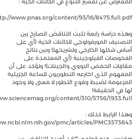
المُفترض عن تفسير التنوع في الكائنات الحية :
tp://www.pnas.org/content/93/16/8475.full.pdf
وهذه دراسة رابعة تثبت التناقض الصارخ بين
التصنيف المورفولوجي للكائنات الحية (أي على
أساس شكلها الخارجي وتشريحها) وبين نتائج
الفحوصات الفيلوجينية (أي المعتمدة على
مقارنات الحمض النووي والجينات)! وتؤكد على أن
المفهوم الذي اخترعه التطوريون للساعة الجزيئية
المزعومة لضبط وقوع التطور لا معنى ولا وجود
لها في الحقيقة!
ww.sciencemag.org/content/310/5756/1933.full
وهذا الرابط كذلك :
ww.ncbi.nlm.nih.gov/pmc/articles/PMC3573643/
ونقتبس منه قولهم: "لقد أصبح التناقض بين