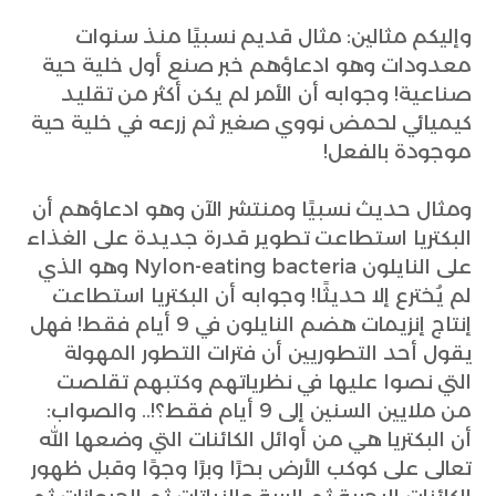
وإليكم مثالين: مثال قديم نسبيًا منذ سنوات
معدودات وهو ادعاؤهم خبر صنع أول خلية حية
صناعية! وجوابه أن الأمر لم يكن أكثر من تقليد
كيميائي لحمض نووي صغير ثم زرعه في خلية حية
موجودة بالفعل!
ومثال حديث نسبيًا ومنتشر الآن وهو ادعاؤهم أن
البكتريا استطاعت تطوير قدرة جديدة على الغذاء
على النايلون Nylon-eating bacteria وهو الذي
لم يُخترع إلا حديثًا! وجوابه أن البكتريا استطاعت
إنتاج إنزيمات هضم النايلون في 9 أيام فقط! فهل
يقول أحد التطوريين أن فترات التطور المهولة
التي نصوا عليها في نظرياتهم وكتبهم تقلصت
من ملايين السنين إلى 9 أيام فقط؟!.. والصواب:
أن البكتريا هي من أوائل الكائنات التي وضعها الله
تعالى على كوكب الأرض بحرًا وبرًا وجوًا وقبل ظهور