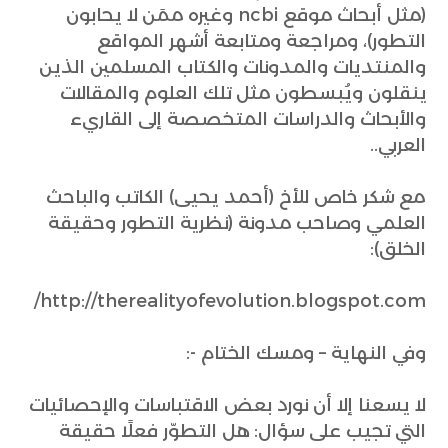
(مثل أبحاث موقع ncbi وغيره ممَن لا يحابون
التطور)، ومراجعة ومتابعة أشهر المواقع
والمنتديات والمدونات والكتاب المسلمين الذين
ينقلون ويُبسطون مثل تلك العلوم والمقالات
والأبحاث والدراسات المتخصصة إلى القاريء
العربي..
مع شكر خاص للأخ (أحمد يحيى) الكاتب والباحث
العلمي وصاحب مدونة (نظرية التطور وحقيقة
الخلق):
http://therealityofevolution.blogspot.com/
وفي النهاية – ومسك الختام -:
لا يسعنا إلا أن نورد بعض الاقتباسات والإحصائيات
التي تجيب على سؤال: هل التطوّر فعلًا حقيقة