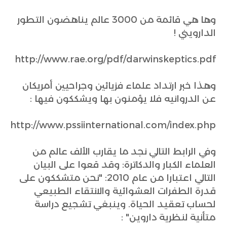
وها هي قائمة من 3000 عالم يناهضون التطور
الدارويني !
http://www.rae.org/pdf/darwinskeptics.pdf
وهذا خبر ارتداد علماء فزيائين وجراحيين أمريكان
عن الدروانيه فلا يؤمنون بها ويشككون فيها :
http://www.pssiinternational.com/index.php
وفي الرابط التالي نجد ما يقارب الألف عالم من
العلماء الكبار والدكاترة: وقد قعوا على البيان
التالي اعتبارا من عام 2010: "نحن متشككون على
قدرة الطفرات العشوائية والانتقاء الطبيعي
لحساب تعقيد الحياة. وينبغي تشجيع دراسة
متأنية لنظرية داروين" :