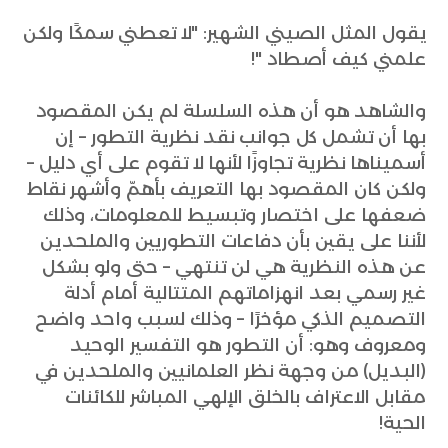
يقول المثل الصيني الشهير: "لا تعطني سمكًا ولكن
علمني كيف أصطاد "!
والشاهد هو أن هذه السلسلة لم يكن المقصود
بها أن تشمل كل جوانب نقد نظرية التطور – إن
أسميناها نظرية تجاوزًا لأنها لا تقوم على أي دليل –
ولكن كان المقصود بها التعريف بأهمّ وأشهر نقاط
ضعفها على اختصار وتبسيط للمعلومات، وذلك
لأننا على يقين بأن دفاعات التطوريين والملحدين
عن هذه النظرية هي لن تنتهي – حتى ولو بشكل
غير رسمي بعد انهزاماتهم المتتالية أمام أدلة
التصميم الذكي مؤخرًا – وذلك لسبب واحد واضح
ومعروف وهو: أن التطور هو التفسير الوحيد
(البديل) من وجهة نظر العلمانيين والملحدين في
مقابل الاعتراف بالخلق الإلهي المباشر للكائنات
الحية!