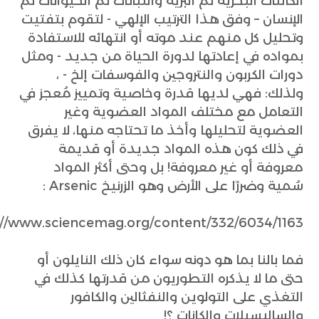
الكائنات البحرية ثم البرية والنباتات ثم الحيوانات ثم
الإنسان – وفق هذا الترتيب الإلهي - لتقوم بتفتيت
وتحليل كل منهم عند موته أو انتهائه للاستفادة
بمواده في إعادتها لدورة الحياة من جديد - ومثل
دورات الكربون والنتروجين والفوسفات إلخ - ،
ولذلك: فهي لديها قدرة وخاصية وتمييز مُعجز في
التعامل مع مختلف المواد العضوية وغير
العضوية لتحليلها وأخذ ما تحتاجه منها، لا يفرق
في ذلك كون هذه المواد جديدة أو قديمة
معروفة أو غير معروفة! بل وحتى أكثر المواد
سُمية وضررًا على الأرض وهو الزرنيخ Arsenic :
://www.sciencemag.org/content/332/6034/1163
فما بالنا بما هو دونه سواء كان ذلك النايلون أو
حتى ما لا يذكره التطوريون من قدرتها كذلك في
التغذي على التولوين والنفثالين والكافور
والساليسيلات والكانات ؟!