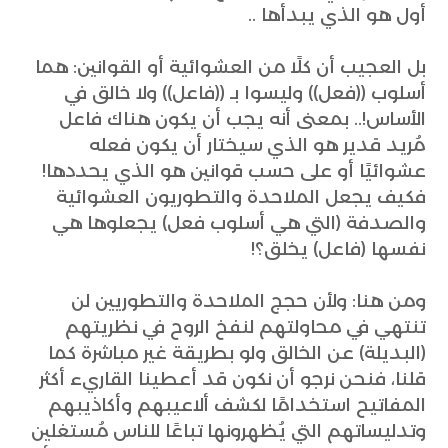
أول هو الذي يبدأها ..
بل العجيب أن كلًا من العشوائية أو القوانين: هما
أسلوب ((فعل)) وليسوا بـ ((فاعل)) ولا خالق في
الأساس!.. بمعنى أنه يجب أن يكون هناك فاعل
مُريد قدير هو الذي سيختار أن يكون فعله
عشوائيًا أو على حسب قوانين هو الذي يحددها!
فكيف يجعل الملاحدة والتطوريون العشوائية
والصدفة (التي هي أسلوب فعل) يجعلوها هي
نفسها (فاعل) يخلق؟!
ومن هنا: ولأن حجج الملاحدة والتطوريين لن
تنتهي في محاولتهم لنفخ الروح في نظريتهم
(البديلة) عن الخالق ولو بطريقة غير مباشرة كما
قلنا، فنحن نرجو أن نكون قد أعطينا القاريء أكثر
المفاتيح استخدامًا لكشف ألاعيبهم وأكاذيبهم
وتدليساتهم التي يُظهرونها تباعًا للناس مُستغلين