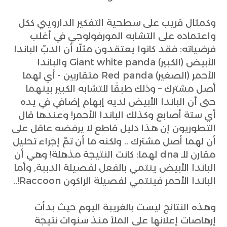
وكمثال قريب على سطحية التفكير الدارويني ككل
واعتماده على التشابه المورفولوجي في أغلب
فرضياته: فقد كانوا يعتقدون مثلّا أن الدبّ الباندا
الأبيض (الكبير) Giant white panda والباندا
الأحمر (الصغير) Red panda متقاربين - أي لهما
أصل مشترك – وذلك طبقًا للتشابه الكبير بينهما
حتى أن الباندا الأبيض لديه إبهام إضافي في يده
أي ستة أصابع وكذلك الباندا الأحمر! وعندها قال
التطوريون إن هذا دليل قاطع لا يرفضه عاقل على
أن لهما أصل مشترك .. ولكنه ما أن تمّ إجراء تحليل
مقارن للـ dna لهما: كانت النتيجة مذهلة! وهي أن
الباندا الأبيض ينتمي بالفعل لفصيلة الدببة, وأما
الباندا الأحمر فينتمي لفصيلة الراكون Raccoon!..
وهذه النتائج ليست بالغريبة اليوم حيث بدأت
إرهاصات إعلانها على الملأ منذ سنوات نتيجة