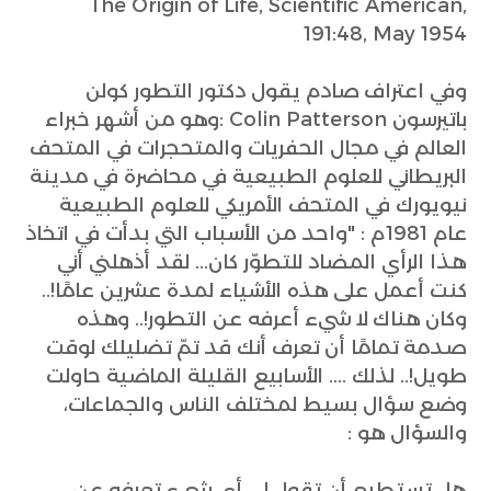
The Origin of Life, Scientific American,
191:48, May 1954
وفي اعتراف صادم يقول دكتور التطور كولن
باتيرسون Colin Patterson :وهو من أشهر خبراء
العالم في مجال الحفريات والمتحجرات في المتحف
البريطاني للعلوم الطبيعية في محاضرة في مدينة
نيويورك في المتحف الأمريكي للعلوم الطبيعية
عام 1981م : "واحد من الأسباب التي بدأت في اتخاذ
هذا الرأي المضاد للتطوّر كان... لقد أذهلني أني
كنت أعمل على هذه الأشياء لمدة عشرين عامًا!..
وكان هناك لا شيء أعرفه عن التطور!.. وهذه
صدمة تمامًا أن تعرف أنك قد تمّ تضليلك لوقت
طويل!.. لذلك .... الأسابيع القليلة الماضية حاولت
وضع سؤال بسيط لمختلف الناس والجماعات،
والسؤال هو :
هل تستطيع أن تقول لي أي شيء تعرفه عن