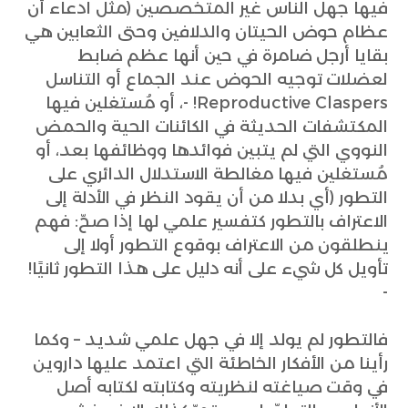
فيها جهل الناس غير المتخصصين (مثل ادعاء أن
عظام حوض الحيتان والدلافين وحتى الثعابين هي
بقايا أرجل ضامرة في حين أنها عظم ضابط
لعضلات توجيه الحوض عند الجماع أو التناسل
Reproductive Claspers! -، أو مُستغلين فيها
المكتشفات الحديثة في الكائنات الحية والحمض
النووي التي لم يتبين فوائدها ووظائفها بعد، أو
مُستغلين فيها مغالطة الاستدلال الدائري على
التطور (أي بدلا من أن يقود النظر في الأدلة إلى
الاعتراف بالتطور كتفسير علمي لها إذا صحّ: فهم
ينطلقون من الاعتراف بوقوع التطور أولا إلى
تأويل كل شيء على أنه دليل على هذا التطور ثانيًا!
-
فالتطور لم يولد إلا في جهل علمي شديد – وكما
رأينا من الأفكار الخاطئة التي اعتمد عليها داروين
في وقت صياغته لنظريته وكتابته لكتابه أصل