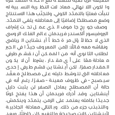
الصيغة الرياضية متّسقة مع الحالة المستقرة
والكون اللانهائي. معادلات النظرية النسبية له
تنبأت فعليًا بالتمدّد الكوني. ولتجنّب هذا الاستنتاج
وضع مصطلحًا إضافيًا إلى معادلاته يلغي التمدّد.
وصف جورج جاموف الذي عمل تحت إشراف
البروفيسور ألكسندر فريدمان عالم الفلك الروسي
الذي لاحظ لأوّل مرة خطأ آينشتاين الرياضي
ونقاشه معه قائلًا: ((من المعروف جيدًّا في الجبر
لطلاب الثانوي أنه من الممكن أن نقسّم طرفي
معادلة معًا على أي مقدار، بشرط أن لا يكون
المقدار صفرًا، لكن أينشتاين قسّم طرفي إحدى
معادلاته التي تتوسّط دليله على مصطلح معقّد
سيصبح – في ظروف معينة – صفرًا، رغم أنه في
حالة أن المصطلح يعادل الصفر لن يثبت دليل
أينشتاين. وقد أدرك فريدمان أن هذا يفتح كونًا
جديدًا بكامله يعتمد على الزمن، يتمدّد وينكمش،
والتذبذب جزء من ذلك. وبالتالي معادلة الجاذبية
لأينشتاين كانت صحيحة والتغيير كان خاطئًا، وبعد