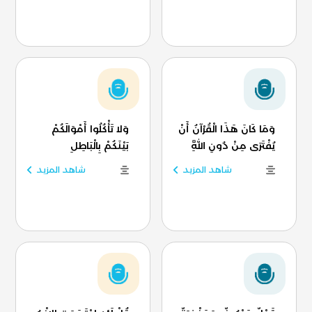
وَمَا كَانَ هَذَا الْقُرْآنُ أَنْ
وَلا تَأْكُلُوا أَمْوَالَكُمْ
يُفْتَرَى مِنْ دُونِ اللَّهِ
بَيْنَكُمْ بِالْبَاطِلِ
شاهد المزيد
شاهد المزيد