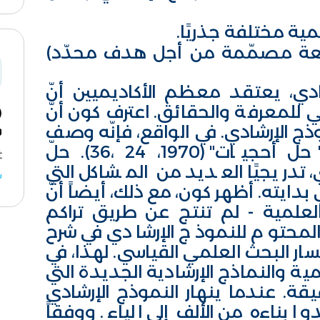
لمية مختلفة جذريًا.
بيعة مصمّمة من أجل هدف محدّد)
دي، يعتقد معظم الأكاديميين أنّ
 للمعرفة والحقائق. اعترف كون أنّ
 الإرشادي. في الواقع، فإنّه وصف
و
العلم القياسي كفترة "تطهير" أو "حل أحجيات" (1970، 24 ،36). حلّ
ي، تدريجيًا العديد من المشاكل التي
ش
دايته. أظهر كون، مع ذلك، أيضاً أنّ
العلمية - لم تنتج عن طريق تراكم
محتوم للنموذج الإرشادي في شرح
ار البحث العلمي القياسي. لهذا، في
لمية والنماذج الإرشادية الجديدة التي
قة. عندما ينهار النموذج الإرشادي
 بناءه من الألف إلى الياء. ووفقاً