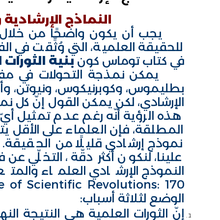
النماذج الإرشادية
يجب أن يكون واضحًا من خلال هذه
للحقيقة العلمية، التي وُثِّقت في
في كتاب توماس كون
بنية
الثورات 
يمكن نمذجة التحولات في مفهو
بطليموس، وكوبرنيكوس، ونيوتن، وأ
الإرشادي، لكن يمكن القول إنّ كل 
هذه الرؤية أنّه رغم عدم تمثيل أيّ
المطلقة، فإن العلماء على الأقل يت
نموذج إرشادي قليلًا من الحقيقة. 
علينا، لنكون أكثر دقّة، التخلّي عن
الوضع لثلاثة أسباب:
إنّ الثورات العلمية هي النتيجة ال