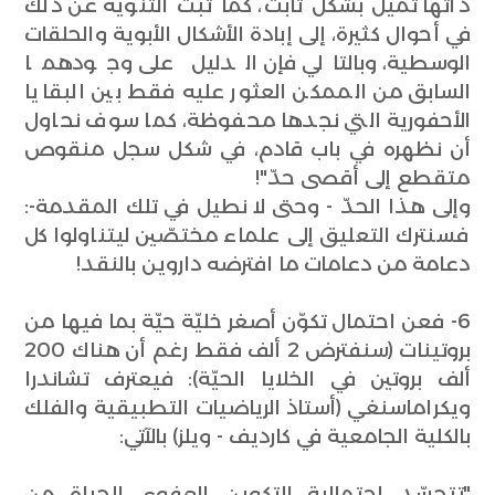
ذاتها تميل بشكل ثابت، كما ثبت التنويه عن ذلك
في أحوال كثيرة، إلى إبادة الأشكال الأبوية والحلقات
الوسطية، وبالتالي فإن الدليل على وجودهما
السابق من الممكن العثور عليه فقط بين البقايا
الأحفورية التي نجدها محفوظة، كما سوف نحاول
أن نظهره في باب قادم، في شكل سجل منقوص
متقطع إلى أقصى حدّ"!
وإلى هذا الحدّ - وحتى لا نطيل في تلك المقدمة-:
فسنترك التعليق إلى علماء مختصّين ليتناولوا كل
دعامة من دعامات ما افترضه داروين بالنقد!
6- فعن احتمال تكوّن أصغر خليّة حيّة بما فيها من
بروتينات (سنفترض 2 ألف فقط رغم أن هناك 200
ألف بروتين في الخلايا الحيّة): فيعترف تشاندرا
ويكراماسنغي (أستاذ الرياضيات التطبيقية والفلك
بالكلية الجامعية في كارديف - ويلز) بالآتي:
"تتجسّد احتمالية التكوين العفوي للحياة من