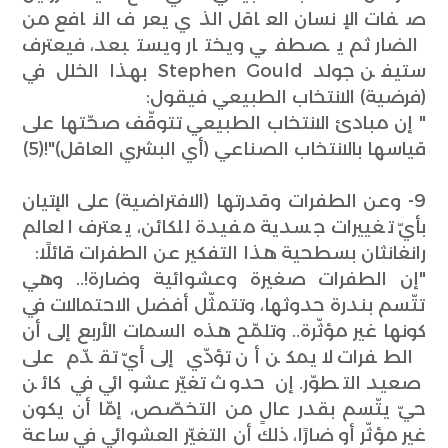
صفات الإنسان العاقل الذي يعرف النافع من
الضار ثم يصطفي ويختار ويستبعد، فيعترف
ستيفن جولد Stephen Gould بهذا الخلل في
(فرضية) الانتخاب الطبيعي فيقول:
" إن مبادئ الانتخاب الطبيعي تتوقّف صحّتها على
قياسها بالانتخاب الصناعي (أي البشري العاقل)"!(5)
9- وعن الطفرات وقدرتها (الافتراضية) على الإتيان
بأيّ تغييرات جسدية مفيدة للكائن، يعترف العالم
رانغانثان بسطحية هذا التفكير عن الطفرات قائلًا:
"إن الطفرات صغيرة وعشوائية وضارة!.. وهي
تتّسم بندرة حدوثها، وتتمثّل أفضل الاحتمالات في
كونها غير مؤثّرة.. وتلمّح هذه السمات الأربع إلى أن
الطفرات لا يمكن أن تؤدّي إلى أيّ تقدّم على
صعيد التطوّر. إن حدوث تغيّر عشوائي في كائن
حيّ يتّسم بقدر عالٍ من التخصّص، إمّا أن يكون
غير مؤثّر أو ضارًا، ذلك أن التغيّر العشوائي في ساعة