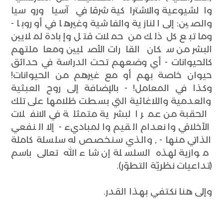
والشيوعية والاشتراكية شرقا في آسيا وروسيا
والصين: إلى النازية والفاشية وغيرها في أوروبا -
وما تبع كل ذلك من حملات قتل وإبادة لملايين
البشر من سكان القارات الأصليين ومعاملتهم
كالحيوانات - أي وضعهم تحت الدراسة في حدائق
حيوان خاصة بهم أو مع غيرهم من الحيوانات!
وكذا في المعامل! - بالإضافة إلى روح العبثية
والعدمية واللاغائية التي بسطت ظلامها على تلك
الحقبة من عمر البشرية متمثلة في الانفلات
الأخلاقي وانعدام القيم والمباديء - إلا النفعي
الذاتي منها - , والذي سنخصص له سلسلة كاملة
موازية لهذه السلسلة إن شاء الله تعالى باسم
(تداعيات نظريّة التطوّر).
وإلى هنا نكتفي بهذا القدر.