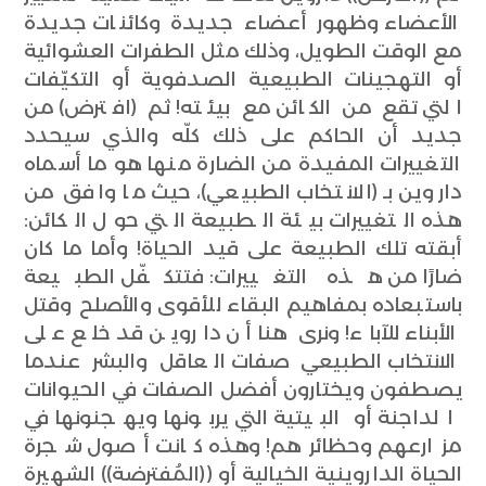
الأعضاء وظهور أعضاء جديدة وكائنات جديدة
مع الوقت الطويل، وذلك مثل الطفرات العشوائية
أو التهجينات الطبيعية الصدفوية أو التكيّفات
التي تقع من الكائن مع بيئته! ثم (افترض) من
جديد أن الحاكم على ذلك كلّه والذي سيحدد
التغييرات المفيدة من الضارة منها هو ما أسماه
داروين بـ (الانتخاب الطبيعي)، حيث ما وافق من
هذه التغييرات بيئة الطبيعة التي حول الكائن:
أبقته تلك الطبيعة على قيد الحياة! وأما ما كان
ضارًا من هذه التغييرات: فتتكفّل الطبيعة
باستبعاده بمفاهيم البقاء للأقوى والأصلح وقتل
الأبناء للآباء! ونرى هنا أن داروين قد خلع على
الانتخاب الطبيعي صفات العاقل والبشر عندما
يصطفون ويختارون أفضل الصفات في الحيوانات
الداجنة أو البيتية التي يربونها ويهجنونها في
مزارعهم وحظائرهم! وهذه كانت أصول شجرة
الحياة الداروينية الخيالية أو ((المُفترضة)) الشهيرة