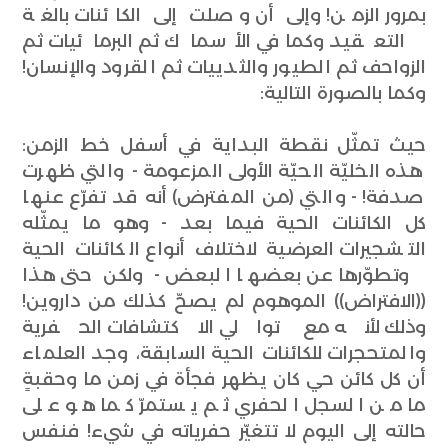
بمرور الزمن! وإلى أن وصلت إلى الكائنات بالغة
التعقيد وكما في الأسماك ثم البرمائيات ثم
الزواحف ثم الطيور والثدييات ثم القرود والإنسان!
وكما بالصورة التالية:
حيث تمثّل نقطة البداية في أسفل خط الزمن:
هذه الخليّة الحيّة الأولى المزعومة - والتي ظهرت
صدفة! - والتي (من المفترض) أنه قد تفرّع عنها
كل الكائنات الحية فيما بعد - وهو ما يمثّله
التشجيرات العرضية لاختلاف أنواع الكائنات الحية
وتطوّرها عن بعضها البعض - ولكن حتى هذا
((الافتراض)) الموهوم لم يصحّ كذلك من داروين!
وذلك لأنه مع توالي الاكتشافات الحفرية
والمتحجرات للكائنات الحية السابقة، وجد العلماء
أن كل كائن حي كان يظهر فجأة في زمن ما وحقبةٍ
ما من السجل الحفري ثم يستمرّ كما هو على
حالته إلى اليوم لا تتغيّر حفرياته في شيء! فنفس