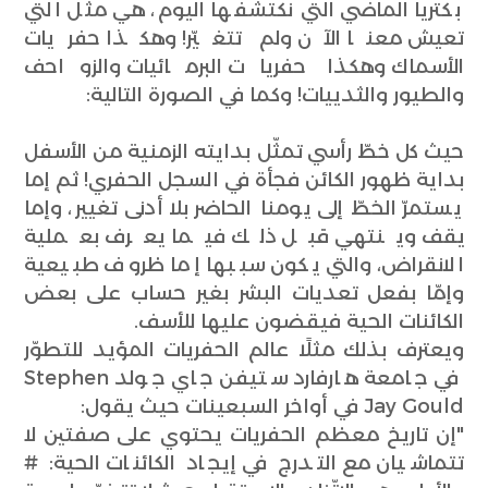
بكتريا الماضي التي نكتشفها اليوم، هي مثل التي
تعيش معنا الآن ولم تتغيّر! وهكذا حفريات
الأسماك وهكذا حفريات البرمائيات والزواحف
والطيور والثدييات! وكما في الصورة التالية:
حيث كل خطّ رأسي تمثّل بدايته الزمنية من الأسفل
بداية ظهور الكائن فجأة في السجل الحفري! ثم إما
يستمرّ الخطّ إلى يومنا الحاضر بلا أدنى تغيير، وإما
يقف وينتهي قبل ذلك فيما يعرف بعملية
الانقراض، والتي يكون سببها إما ظروف طبيعية
وإمّا بفعل تعديات البشر بغير حساب على بعض
الكائنات الحية فيقضون عليها للأسف.
ويعترف بذلك مثلًا عالم الحفريات المؤيد للتطوّر
في جامعة هارفارد ستيفن جاي جولد Stephen
Jay Gould في أواخر السبعينات حيث يقول:
"إن تاريخ معظم الحفريات يحتوي على صفتين لا
تتماشيان مع التدرج في إيجاد الكائنات الحية: #