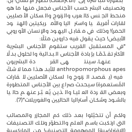
بصورة مباشرة إلى (افتراضات) تطوّر الإنسان! بل:
وتصنيف البشر حسب الأجناس فجعل منها ما هو
منحط الجنس كالعرب والزنوج والسكان الأصليين
لقارات أفريقيا واستراليا والأمريكيتين (الهنود
الحمر)! وذلك في مقابل اليهود والإنسان الأوروبي
الأبيض! حيث يقول فيه داروين مثلًا:
"في المستقبل القريب ستقوم الأجناس البشرية
الأكثر تقدّمًـا بإبادة الأجناس البدائية والحلول بدلًا
عنهـا، سينتهى القردة البشريون
anthropomorphous apes للأبد هذا مما لا شكّ
فيه (يقصد الزنوج والسكان الأصليين للقارات
المُستعمرة) سيحدث صراع بين الأجناس المتطورة
وبعض القردة العليـا والذين يُعبّـر عنهم حاليا
بالسُـود وسُكـان أستراليا الحاليين والغوريلات"(7).
ولكم أن تتخيّلوا بعد ذلك كم المجازر والمصائب
التي ارتكبت باسم العلم والتطوّر وتلك التصنيفات
(الافتراضية) الموهومة التصنيف! من الماركسية