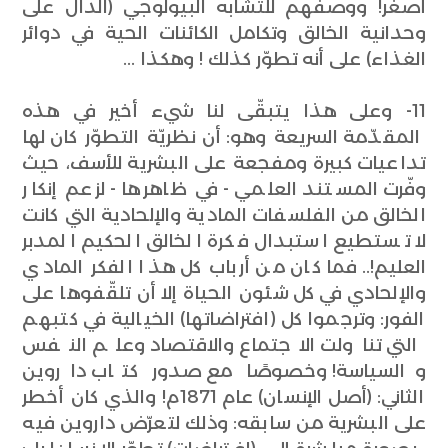
أصغر! ووصفهم للتشابه البيولوجي (الدال على
وحدانية الخالق وتكامل الكائنات الحية في دوائر
الغذاء) على أنه تطوّر كذلك ! وهكذا ...
11- وعلى هذا يتبقّى لنا شيء أخير في هذه
المقدّمة السريعة وهو: أن نظريّة التطوّر كان لها
تداعيات كبيرة ومفجعة على البشرية للأسف، حيث
وفّرت المستند العلمي - في ظاهرها - لزعم إنكار
الخالق من الفلسفات المادية والإلحادية التي كانت
لا تستطيع استبدال فكرة الخالق الحكيم المدبر
العليم!.. فما كان من أرباب كل هذا الفكر المادي
والإلحادي في كل شئون الحياة إلا أن تلقّفوها على
الفور: وترجموا كل (افتراضاتها) الخيالية في كتبهم
التي تناولت الاجتماع والاقتصاد وعلم النفس
والسياسة! وخصوصًا مع صدور كتاب داروين
الثاني: (أصل الإنسان) عام 1871م! والذي كان أخطر
على البشرية من سابقه: وذلك لتعرّض داروين فيه