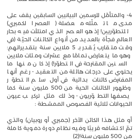
4- والمتأمّل للرسمين البيانيين السابقين يقف على
مدى ما تمثّله معضلة (العصر الكمبري)
للتطوّريين! إذ هو العصر الذي امتلأت فيه بحار
العالم فجأة بالعديد من أنواع الكائنات الحيّة (في
وقت متقارب يُقدر بـ 5 ملايين سنة بتقديراتهم:
وهو ما يتعارض تمامًا مع عشرات ومئات ملايين
السنين المقترحة في التطوّر!) إذ كان منها ما
يحتوي على درجات هائلة من التعقيد - رغم أنها
المفترض كائنات بدائية في أول سلم التطوّر
وظهور الكائنات الحية من 500 مليون سنة كما
يصفها التطوّريون - وذلك مثل تركيب عيون
الحيوانات ثلاثية الفصوص الممشطة :
أو مثل هذا الكائن الآخر (جمبري أو روبيان) والذي
تمّ اكتشافه قريبًا وفيه نظام دورة دموية كاملة
من 500 مليون سنة!(2)