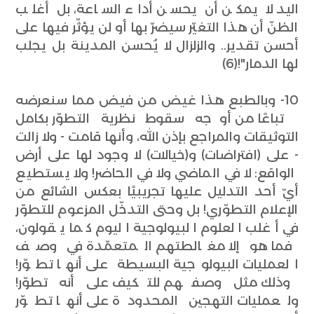
اليد لا يمكن أن يحسن أداء الساعة، بل أغلب
الظنّ أن هذا التغيّر سيضرّ بها أو لن يؤثّر فيها على
أحسن تقدير.. والزلزال لا يُحسن المدينة بل يجلب
لها الدمار"!(6)
10- وبالطبع هذا غيض من فيض مما سنعرضه
تباعًا من أوجه سقوط نظرية التطوّر بكامل
التوثيقات والمراجع بإذن الله، وأنها قامت - ولا زالت
- على (افتراضات) و(خيالات) لا وجود لها على أرض
الواقع: لا في الماضي ولا في الحاضر! ولا يستطيع
أيّ أحد التدليل عليها تجريبيًا بعكس الشائع من
الإعلام التطوّري! بل وحتى التدخّل المزعوم للتطوّر
في أغلب العلوم البيولوجية اليوم كما يقولون،
فما هو إلا مغالطتهم المتعمّدة في وصف
العمليات البيولوجية البسيطة على أنها تطوّر!
وذلك مثل وصفهم للتكيف على أنه تطوّر!
ولعمليات التهجين المحدودة على أنها تطوّر