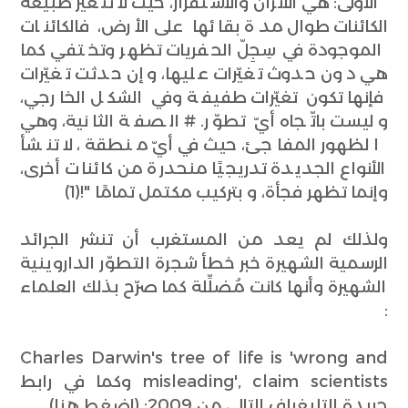
الأولى: هي الاتّزان والاستقرار، حيث لا تتغيّر طبيعة
الكائنات طوال مدة بقائها على الأرض، فالكائنات
الموجودة في سِجِلّ الحفريات تظهر وتختفي كما
هي دون حدوث تغيّرات عليها، وإن حدثت تغيّرات
فإنها تكون تغيّرات طفيفة وفي الشكل الخارجي،
وليست باتّجاه أيّ تطوّر. # الصفة الثانية، وهي
الظهور المفاجئ، حيث في أيّ منطقة، لا تنشأ
الأنواع الجديدة تدريجيًا منحدرة من كائنات أخرى،
وإنما تظهر فجأة، و بتركيب مكتمل تمامًا "!(1)
ولذلك لم يعد من المستغرب أن تنشر الجرائد
الرسمية الشهيرة خبر خطأ شجرة التطوّر الداروينية
الشهيرة وأنها كانت مُضلِّلة كما صرّح بذلك العلماء
:
Charles Darwin's tree of life is 'wrong and
misleading', claim scientists وكما في رابط
جريدة التليغراف التالي من 2009: (اضغط هنا)