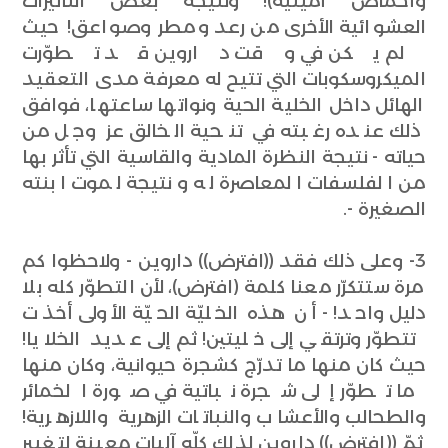
وأحماض أمينية)! ونتيجة بعض التأثيرات
العشوائية الأخرى من رعد ومطر وصواعق! حيث
لم يكن في وقت داروين قد تطوّرت
الميكروسكوبات التي تتيح له معرفة مدى التعقيد
الهائل داخل الخلية الحية ونواتها ساعتها، فوافق
ذلك عنده رغبته في تنحية الخالق عز وجل من
حياته - نتيجة النظرة المادية والقاسية التي تأثر بها
من الفلسفات المعاصرة له ونتيجة لموت ابنته
الصغيرة -.
3- وعلى ذلك فقد ((افترض)) داروين - ولاحظوا كم
مرة ستتكرّر معنا كلمة (افترض)، لأن التطوّر كله بلا
دليل واحد! - أن هذه الخليّة الحيّة الأولى أخذت
تتطوّر وترتقي إلى خليتين! ثم إلى عديد الخلايا!
حيث كان منها ما تدرّج كشجرة حيوانية، وكان منها
ما تطوّر إلى شجرة نباتية في صورة الخمائر
والطحالب والأعشاب والنباتات الزهرية واللازهرية!
ثمّ ((افترض)) داروين لذلك كلّه آليات معينة لتغيير