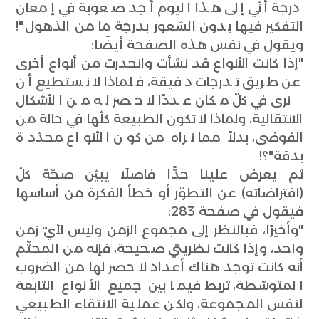
درجة أنّي إلى هذا اليوم أجد صعوبة في إمعان
التفكير فيها بدون الشعور بدرجة ما من الذهول"!
ويقول في نفس هذه الصفحة أيضًا:
"إذا كانت الأنواع قد نشأت وانحدرت من أنواع أخرى
عن طريق تدرجات دقيقة، فلماذا لا نستطيع أن
نرى في كلّ مكان عددًا لا حصر له من الأشكال
الانتقالية، ولماذا لا تكون الطبيعة كلّها في حالة من
الفوضى، بدلاً مما نراه من كون الأنواع محدّدة
بدقة"؟!
ثم يعرض علينا حدًّا فاصلًا يبيّن صحّة كلّ
(افتراضاته) عن التطوّر أو خطأ الفكرة من أساسها
فيقول في صفحة 283:
"وأخيرًا، فبالنظر إلى مجموع الزمن وليس لأيّ زمن
واحد، وإذا كانت نظريتي صحيحة، فإنه من المحتّم
أنه كانت توجد هناك أعداد لا حصر لها من الضروب
المتوسّطة، تربط فيما بين جميع الأنواع التابعة
لنفس المجموعة، ولكن عملية الانتقاء الطبيعي