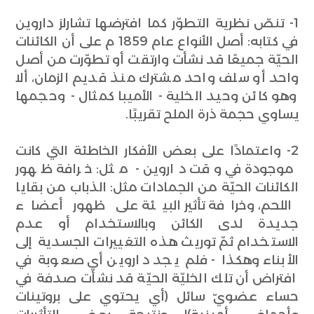
1- تنصّ نظرية التطوّر كما افترضها تشارلز داروين
في كتابه: أصل الأنواع عام 1859 م على أن الكائنات
الحيّة جميعًا قد نشأت وارتقت أو تطوّرت من أصل
واحد أو سلف واحد مشترك منذ قديم الزمان، ألا
وهو كائن وحيد الخلية - الأميبا كمثال - وحجمها
يساوي حجمة ذرة الملح تقريبًا.
2- واعتمادًا على بعض الأفكار الخاطئة التي كانت
موجودة في وقت داروين - مثل: خرافة ظهور
الكائنات الحيّة من الجمادات مثل: الذباب من بقايا
اللحم، وخرافة تأثير البيئة على ظهور أعضاء
جديدة لدى الكائن وبالاستخدام أو عدم
الاستخدام ثمّ توريث هذه التغييرات الجسدية إلى
الأبناء وهكذا - فلم يجد داروين أي صعوبة في
افتراض أن تلك الخليّة الحيّة قد نشأت صدفة في
حساء عضويّ سائل (أي يحتوي على بروتينات