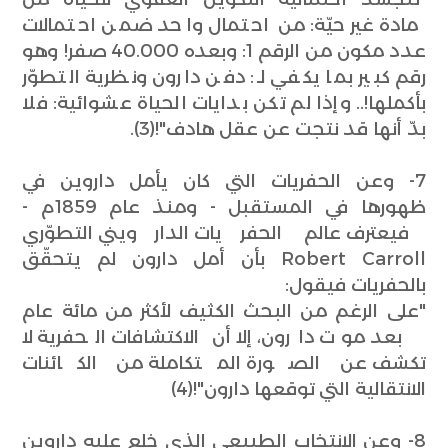
مادة غير حيّة: من احتمال واحد ضمن احتمالات
عدد مكون من الرقم 1: وبعده 40.000 صفر! وهو
رقم كبير بما يكفي لـ: دفن دارون ونظرية التطوّر
بأكملها!.. وإذا لم تكن بدايات الحياة عشوائية: فلا
بدّ أنها قد نتجت عن عقل هادف"!(3).
7- وعن الحفريات التي كان يأمل داروين في
ظهورها في المستقبل - ومنذ عام 1859م -
فيعترف عالم الحفريات الدارويني التطوّري
Robert Carroll بأن أمل دارون لم يتحقّق
بالحفريات فيقول:
"على الرغم من البحث الكثيف لأكثر من مائة عام
بعد موت دارون، إلا أن الاكتشافات الحفرية لا
تكشف عن الصورة المتكاملة من الكائنات
الانتقالية التي توقعها دارون"!(4)
8- وعن الانتخاب الطبيعي الذي خلع عليه داروين