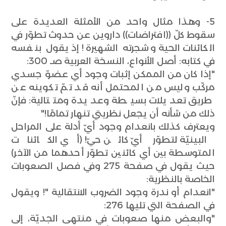
5- وهذا مثال واحد من الأمثلة العديدة على
سقوط كلّ ((افتراضات)) داروين عن حدوث تطوّر في
الكائنات الحية وشجرته الشهيرة! إذ يقول بنفسه
في كتابه: أصل الأنواع، النسخة العربية صـ 300:
"إذا كان من الممكن إثبات وجود أي عضوّ جسدي
مركّب وليس من المحتمل أنه قد تمّ تكوينه عن
طريق تعديلات بسيطة وعديدة ومتتالية: فإنّ
ذلك من شأنه أن يجعل نظريتي تنهار تمامًا!"
ويعترف كذلك بانعدام وجود أيّ أدلة على المراحل
البينيّة لتطوّر أيّ كائن حيّ! (أي الكائنات
المتوسطة بين أي كائنين تطوّر أحدهما من الآخر)
حيث يقول في صفحة 275 وفي فصل الصعوبات
الخاصة بالنظرية:
"انعدام أو ندرة وجود الضروب الانتقالية "! ويقول
في الصفحة التي تليها 276:
"والبعض منها صعوبات في منتهى الجديّة، إلى