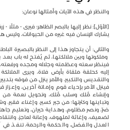
والنظر في هذه الآيات وأمثالها نوعان:
[الأوّل]: نظر إليها بالبصر الظاهر؛ فيرى - مثلًا
يشارك الإنسان فيه غيره من الحيوانات، وليس هو
والثاني: أن يتجاوز هذا إلى النظر بالبصيرة الب
وملكوتها وبين ملائكتها، ثم يُفتح له باب بعد
فينظر سعته وعظمته وجلاله ومجده ورفعته، وي
إليه كحلقة ملقاة بأرض فلاة، ويرى الملائكة
والتقديس والتكبير، والأمر ينزل من فوقه بتدبير ا
فينزل الأمر بإحياء قوم وإماتة آخرين، وإعزاز
وإنشاء مُلك وسلب مُلك، وتحويل نعمة من مح
وتباينها وكثرتها؛ من جبر كسير، وإغناء فقير
ضرّ، ونصر مظلوم، وهداية حيران، وتعليم جاهل
لضعيف، وإغاثة لملهوف، وإعانة لعاجز، وانتقام
العدل والفضل، والحكمة والرحمة، تنفذ في 