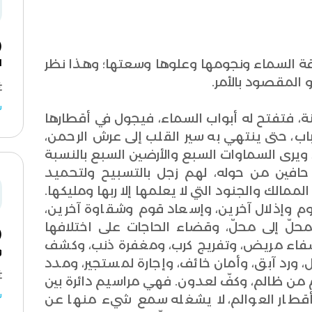
 - زرقة السماء ونجومها وعلوها وسعتها؛ وهذا نظر
ا
 المقصود بالأمر.
ش
اطنة، فتفتح له أبواب السماء، فيجول في أقطارها
 باب، حتى ينتهي به سير القلب إلى عرش الرحمن،
رى السماوات السبع والأرضين السبع بالنسبة
 حافين من حوله، لهم زجل بالتسبيح ولتحميد
لممالك والجنود التي لا يعلمها إلا ربها ومليكها.
 قوم وإذلال آخرين، وإسعاد قوم وشقاوة آخرين،
لّ إلى محلّ، وقضاء الحاجات على اختلافها
، وشفاء مريض، وتفريج كرب، ومغفرة ذنب، وكشف
و
، ورد آبق، وأمان خائف، وإجارة لمستجير، ومدد
 من ظالم، وكفّ لعدون. فهي مراسيم دائرة بين
ش
أقطار العوالم، لا يشغله سمع شيء منها عن