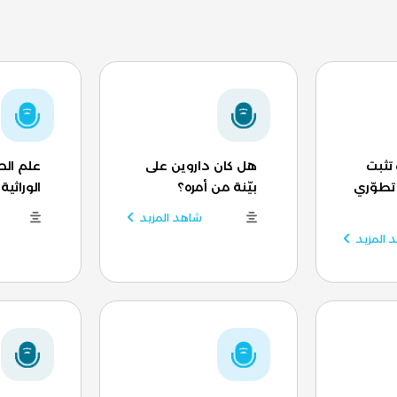
تثبت
هل كان داروين على
علم ال
تطوّري
بيّنة من أمره؟
الوراثية
شاهد المزيد
 المزيد