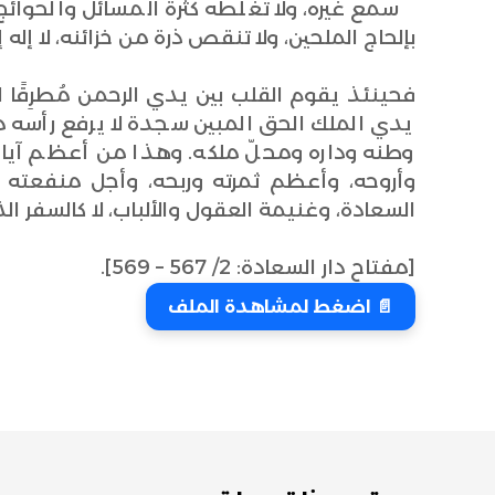
سمع غيره، ولا تغلطه كثرة المسائل والحوائج ع
بإلحاج الملحين، ولا تنقص ذرة من خزائنه، لا إله إل
فحينئذ يقوم القلب بين يدي الرحمن مُطرِقًا ل
يدي الملك الحق المبين سجدة لا يرفع رأسه م
وطنه وداره ومحلّ ملكه. وهذا من أعظم آيات
وأروحه، وأعظم ثمرته وربحه، وأجل منفعته و
السعادة، وغنيمة العقول والألباب، لا كالسفر 
[مفتاح دار السعادة: 2/ 567 – 569].
📄 اضغط لمشاهدة الملف