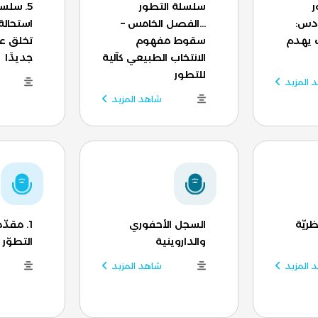
ر
سلسلة التطور
5. سلسل
ادس:
...الفصل الخامس –
استحالة
 يهدم
سقوط مفهوم
تخلق عضو
الانتخاب الطبيعي كآلية
جديدًا
للتطور
 المزيد
شاهد المزيد
ظريّة
السجل الأحفوري
1. مقدّ
والداروينية
التطوّر
 المزيد
شاهد المزيد