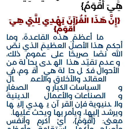
هِيَ أَقْوَمُ}
{إِنَّ هَذَا الْقُرْآنَ يَهْدِي لِلَّتِي هِيَ
أَقْوَمُ}
ما أعظمَ هذه القاعدةَ، وما
أحكم هذا الأصلَ العظيمَ الذي نصّ
الله نصًا صريحًا على عموم ذلك،
وعدم تقيّد هذا الهدى بحالة من
الأحوال فكل حالة هي أقوم، في
العقائد والأخلاق والأعمال
والسياسات الكبار والصغار
والصناعات والأعمال الدينية
والدنيوية فإن القرآن يهدي إليها
ويرشد إليها، ويأمر بها ويحث عليها.
معنى: {أَقْوَمُ}، أيْ أكرم وأنفس
وأصلح وأكمل استقامة، وأعظم