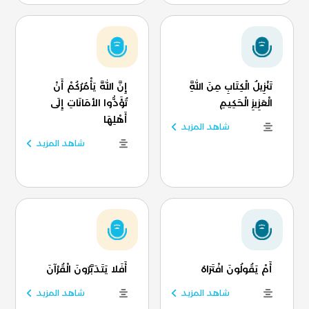
تَنْزِيلُ الْكِتَابِ مِنَ اللَّهِ
إِنَّ اللَّهَ يَأْمُرُكُمْ أَنْ
الْعَزِيزِ الْحَكِيمِ
تُؤَدُّوا الأمَانَاتِ إِلَى
أَهْلِهَا
شاهد المزيد
شاهد المزيد
أَمْ يَقُولُونَ افْتَرَاهُ
أَفَلا يَتَدَبَّرُونَ الْقُرْآنَ
شاهد المزيد
شاهد المزيد