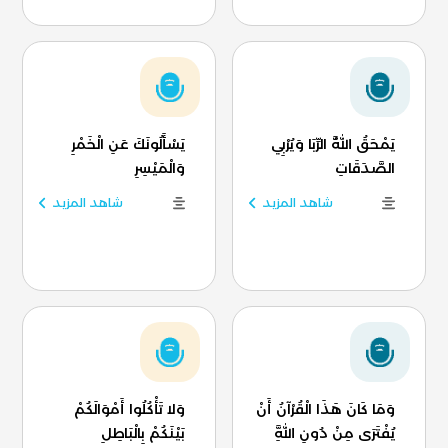
يَمْحَقُ اللَّهُ الرِّبَا وَيُرْبِي
يَسْأَلُونَكَ عَنِ الْخَمْرِ
الصَّدَقَاتِ
وَالْمَيْسِرِ
شاهد المزيد
شاهد المزيد
وَمَا كَانَ هَذَا الْقُرْآنُ أَنْ
وَلا تَأْكُلُوا أَمْوَالَكُمْ
يُفْتَرَى مِنْ دُونِ اللَّهِ
بَيْنَكُمْ بِالْبَاطِلِ