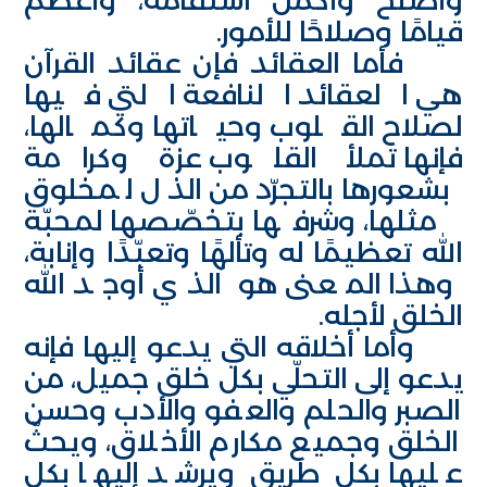
قيامًا وصلاحًا للأمور.
فأما العقائد فإن عقائد القرآن
هي العقائد النافعة التي فيها
لصلاح القلوب وحياتها وكمالها،
فإنها تملأ القلوب عزة وكرامة
بشعورها بالتجرّد من الذل لمخلوق
مثلها، وشرفها بتخصّصها لمحبّة
الله تعظيمًا له وتألهًا وتعبّدًا وإنابة،
وهذا المعنى هو الذي أوجد الله
الخلق لأجله.
وأما أخلاقه التي يدعو إليها فإنه
يدعو إلى التحلّي بكل خلق جميل، من
الصبر والحلم والعفو والأدب وحسن
الخلق وجميع مكارم الأخلاق، ويحثّ
عليها بكل طريق ويرشد إليها بكل