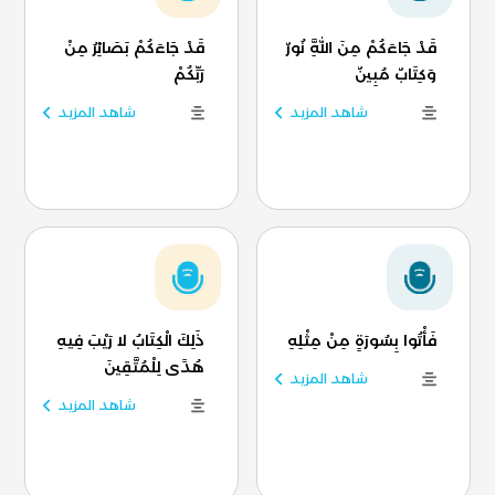
قَدْ جَاءَكُمْ مِنَ اللَّهِ نُورٌ
قَدْ جَاءَكُمْ بَصَائِرُ مِنْ
وَكِتَابٌ مُبِينٌ
رَبِّكُمْ
شاهد المزيد
شاهد المزيد
فَأْتُوا بِسُورَةٍ مِنْ مِثْلِهِ
ذَلِكَ الْكِتَابُ لا رَيْبَ فِيهِ
هُدًى لِلْمُتَّقِينَ
شاهد المزيد
شاهد المزيد