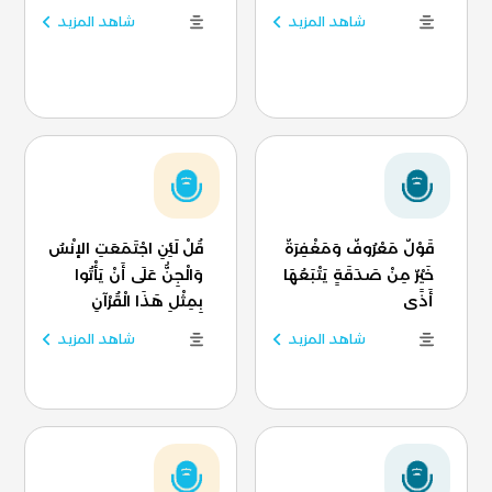
شاهد المزيد
شاهد المزيد
قَوْلٌ مَعْرُوفٌ وَمَغْفِرَةٌ
قُلْ لَئِنِ اجْتَمَعَتِ الإنْسُ
خَيْرٌ مِنْ صَدَقَةٍ يَتْبَعُهَا
وَالْجِنُّ عَلَى أَنْ يَأْتُوا
أَذًى
بِمِثْلِ هَذَا الْقُرْآنِ
شاهد المزيد
شاهد المزيد