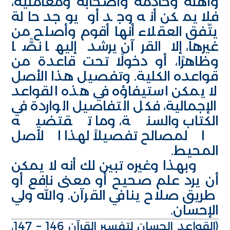
وأهله وخادمه وأصحابه ومعامليه،
فلا يمكن أنه وجد أو يوجد حالة
يتّفق العقلاء أنها أقوم وأصلح من
غيرها، إلا القرآن يرشد إليها نصًّا
وظاهرًا، أو دخولًا تحت قاعدة من
قواعده الكلية. وتفصيل هذا الأصل
لا يمكن استيفاؤه في هذه القواعد
الإجمالية، فكل التفاصيل الواردة في
الكتاب والسنة، وما تقتضيه
المصالح تفصيلاً لهذا الأصل
المحيط.
وبهذا وغيره تبين لك أنه لا يمكن
أن يرد علم صحيح أو معنى نافع أو
طريق صلاح ينافي القرآن. والله ولي
الإحسان.
(القواعد الحسان لتفسير القرآن 146 – 147،