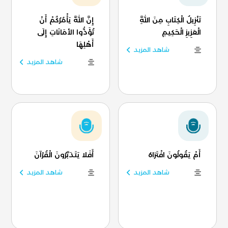
تَنْزِيلُ الْكِتَابِ مِنَ اللَّهِ
إِنَّ اللَّهَ يَأْمُرُكُمْ أَنْ
الْعَزِيزِ الْحَكِيمِ
تُؤَدُّوا الأمَانَاتِ إِلَى
أَهْلِهَا
شاهد المزيد
شاهد المزيد
أَمْ يَقُولُونَ افْتَرَاهُ
أَفَلا يَتَدَبَّرُونَ الْقُرْآنَ
شاهد المزيد
شاهد المزيد