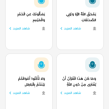
يَمْحَقُ اللَّهُ الرِّبَا وَيُرْبِي
يَسْأَلُونَكَ عَنِ الْخَمْرِ
الصَّدَقَاتِ
وَالْمَيْسِرِ
شاهد المزيد
شاهد المزيد
وَمَا كَانَ هَذَا الْقُرْآنُ أَنْ
وَلا تَأْكُلُوا أَمْوَالَكُمْ
يُفْتَرَى مِنْ دُونِ اللَّهِ
بَيْنَكُمْ بِالْبَاطِلِ
شاهد المزيد
شاهد المزيد