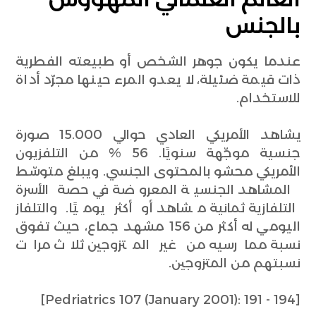
بالجنس
عندما يكون جوهر الشخص أو طبيعته الفطرية
ذات قيمة ضئيلة، لا يعدو المرء حينها مجرّد أداة
للاستخدام.
يشاهد الأمريكي العادي حوالي 15.000 صورة
جنسية موجّهة سنويًا. 56 % من التلفزيون
الأمريكي محشو بالمحتوى الجنسي. ويبلغ متوسّط
المشاهد الجنسية المعروضة في حصة الأسرة
التلفازية ثمانية مشاهد أو أكثر يوميًا. والتلفاز
اليومي له أكثر من 156 مشهد جماع، حيث تفوق
نسبة ممارسيه من غير المتزوجين ثلاث مرات
نسبتهم من المتزوجين.
[Pedriatrics 107 (January 2001): 191 - 194]