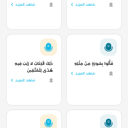
شاهد المزيد
شاهد المزيد
فَأْتُوا بِسُورَةٍ مِنْ مِثْلِهِ
ذَلِكَ الْكِتَابُ لا رَيْبَ فِيهِ
هُدًى لِلْمُتَّقِينَ
شاهد المزيد
شاهد المزيد