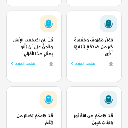
قَوْلٌ مَعْرُوفٌ وَمَغْفِرَةٌ
قُلْ لَئِنِ اجْتَمَعَتِ الإنْسُ
خَيْرٌ مِنْ صَدَقَةٍ يَتْبَعُهَا
وَالْجِنُّ عَلَى أَنْ يَأْتُوا
أَذًى
بِمِثْلِ هَذَا الْقُرْآنِ
شاهد المزيد
شاهد المزيد
قَدْ جَاءَكُمْ مِنَ اللَّهِ نُورٌ
قَدْ جَاءَكُمْ بَصَائِرُ مِنْ
وَكِتَابٌ مُبِينٌ
رَبِّكُمْ