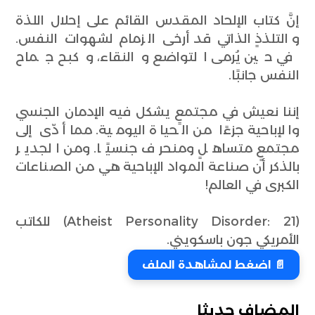
إنَّ كتاب الإلحاد المقدس القائم على إحلال اللذة
والتلذذٍ الذاتي قد أرخى الزمام لشهوات النفس.
في حين يُرمى التواضع والنقاء، وكبح جماح
النفس جانبًا.
إننا نعيش في مجتمعٍ يشكل فيه الإدمان الجنسي
والإباحية جزءًا من الحياة اليومية. مما أدّى إلى
مجتمعٍ متساهلٍ ومنحرف جنسيًا. ومن الجدير
بالذكر أن صناعة المواد الإباحية هي من الصناعات
الكبرى في العالم!
(Atheist Personality Disorder: 21) للكاتب
الأمريكي جون باسكويني.
📄 اضغط لمشاهدة الملف
المضاف حديثا