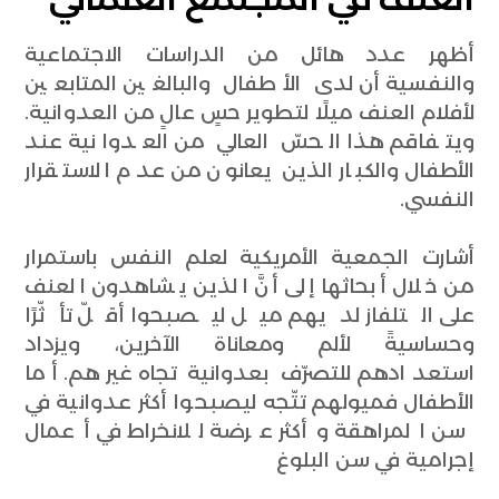
أظهر عدد هائل من الدراسات الاجتماعية
والنفسية أن لدى الأطفال والبالغين المتابعين
لأفلام العنف ميلًا لتطوير حسٍ عالٍ من العدوانية.
ويتفاقم هذا الحسّ العالي من العدوانية عند
الأطفال والكبار الذين يعانون من عدم الاستقرار
النفسي.
أشارت الجمعية الأمريكية لعلم النفس باستمرار
من خلال أبحاثها إلى أنَّ الذين يشاهدون العنف
على التلفاز لديهم ميل ليصبحوا أقلّ تأثّرًا
وحساسيةً لألم ومعاناة الآخرين، ويزداد
استعدادهم للتصرّف بعدوانية تجاه غيرهم. أما
الأطفال فميولهم تتّجه ليصبحوا أكثر عدوانية في
سن المراهقة وأكثر عرضة للانخراط في أعمال
إجرامية في سن البلوغ