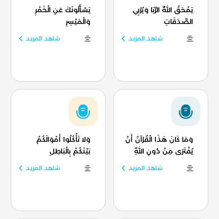
يَمْحَقُ اللَّهُ الرِّبَا وَيُرْبِي
يَسْأَلُونَكَ عَنِ الْخَمْرِ
الصَّدَقَاتِ
وَالْمَيْسِرِ
شاهد المزيد
شاهد المزيد
وَمَا كَانَ هَذَا الْقُرْآنُ أَنْ
وَلا تَأْكُلُوا أَمْوَالَكُمْ
يُفْتَرَى مِنْ دُونِ اللَّهِ
بَيْنَكُمْ بِالْبَاطِلِ
شاهد المزيد
شاهد المزيد