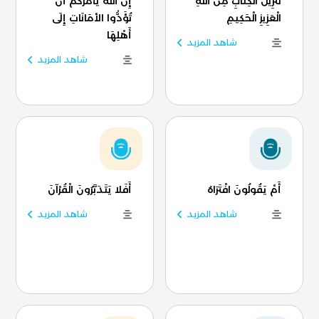
تَنْزِيلُ الْكِتَابِ مِنَ اللَّهِ
إِنَّ اللَّهَ يَأْمُرُكُمْ أَنْ
الْعَزِيزِ الْحَكِيمِ
تُؤَدُّوا الأمَانَاتِ إِلَى
أَهْلِهَا
شاهد المزيد
شاهد المزيد
أَمْ يَقُولُونَ افْتَرَاهُ
أَفَلا يَتَدَبَّرُونَ الْقُرْآنَ
شاهد المزيد
شاهد المزيد