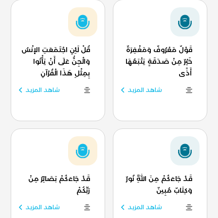
قَوْلٌ مَعْرُوفٌ وَمَغْفِرَةٌ
قُلْ لَئِنِ اجْتَمَعَتِ الإنْسُ
خَيْرٌ مِنْ صَدَقَةٍ يَتْبَعُهَا
وَالْجِنُّ عَلَى أَنْ يَأْتُوا
أَذًى
بِمِثْلِ هَذَا الْقُرْآنِ
شاهد المزيد
شاهد المزيد
قَدْ جَاءَكُمْ مِنَ اللَّهِ نُورٌ
قَدْ جَاءَكُمْ بَصَائِرُ مِنْ
وَكِتَابٌ مُبِينٌ
رَبِّكُمْ
شاهد المزيد
شاهد المزيد