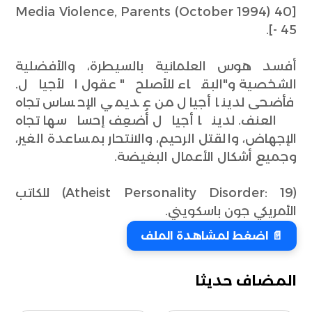
[Media Violence, Parents (October 1994) 40
- 45].
أفسد هوس العلمانية بالسيطرة، والأفضلية
الشخصية و"البقاء للأصلح" عقول الأجيال.
فأضحى لدينا أجيال من عديمي الإحساس تجاه
العنف. لدينا أجيال أُضعِف إحساسها تجاه
الإجهاض، والقتل الرحيم، والانتحار بمساعدة الغير،
وجميع أشكال الأعمال البغيضة.
(Atheist Personality Disorder: 19) للكاتب
الأمريكي جون باسكويني.
📄 اضغط لمشاهدة الملف
المضاف حديثا