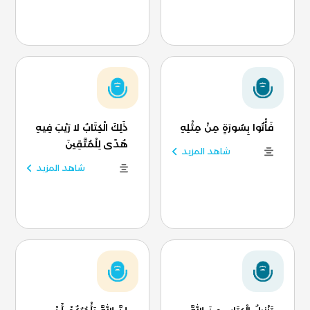
فَأْتُوا بِسُورَةٍ مِنْ مِثْلِهِ
ذَلِكَ الْكِتَابُ لا رَيْبَ فِيهِ
هُدًى لِلْمُتَّقِينَ
شاهد المزيد
شاهد المزيد