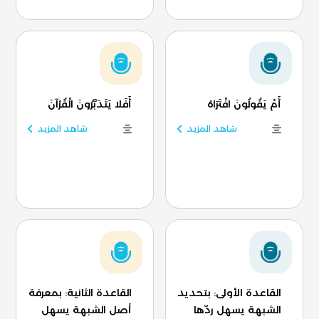
أَمْ يَقُولُونَ افْتَرَاهُ
أَفَلا يَتَدَبَّرُونَ الْقُرْآنَ
شاهد المزيد
شاهد المزيد
القاعدة الأولى: بتحديد
القاعدة الثانية: بمعرفة
الشبهة يسهل ردّها
أصل الشبهة يسهل