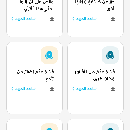
خَيْرٌ مِنْ صَدَقَةٍ يَتْبَعُهَا
وَالْجِنُّ عَلَى أَنْ يَأْتُوا
أَذًى
بِمِثْلِ هَذَا الْقُرْآنِ
شاهد المزيد
شاهد المزيد
قَدْ جَاءَكُمْ مِنَ اللَّهِ نُورٌ
قَدْ جَاءَكُمْ بَصَائِرُ مِنْ
وَكِتَابٌ مُبِينٌ
رَبِّكُمْ
شاهد المزيد
شاهد المزيد