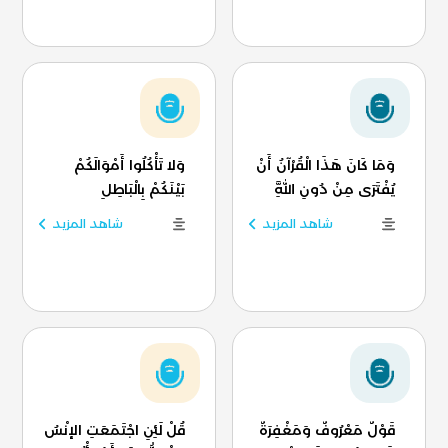
وَمَا كَانَ هَذَا الْقُرْآنُ أَنْ
وَلا تَأْكُلُوا أَمْوَالَكُمْ
يُفْتَرَى مِنْ دُونِ اللَّهِ
بَيْنَكُمْ بِالْبَاطِلِ
شاهد المزيد
شاهد المزيد
قَوْلٌ مَعْرُوفٌ وَمَغْفِرَةٌ
قُلْ لَئِنِ اجْتَمَعَتِ الإنْسُ