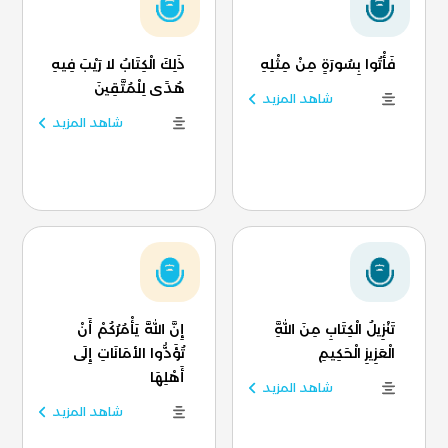
فَأْتُوا بِسُورَةٍ مِنْ مِثْلِهِ
ذَلِكَ الْكِتَابُ لا رَيْبَ فِيهِ
هُدًى لِلْمُتَّقِينَ
شاهد المزيد
شاهد المزيد
تَنْزِيلُ الْكِتَابِ مِنَ اللَّهِ
إِنَّ اللَّهَ يَأْمُرُكُمْ أَنْ
الْعَزِيزِ الْحَكِيمِ
تُؤَدُّوا الأمَانَاتِ إِلَى
أَهْلِهَا
شاهد المزيد
شاهد المزيد