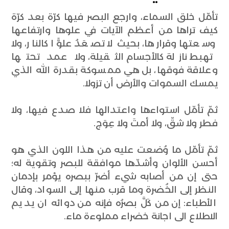
تأمّل خلق السماء، وارجع البصر فيها كرّة بعد كرّة
كيف تراها من أعظم الآيات في علوها وارتفاعها
وسعتها وقرارها، بحيث لا تصعَدُ علوًّا كالنار، ولا
تهبط نازلة كالأجسام الثقيلة، ولا عمد تحتها
وعلاقة فوقها، بل هي ممسوكة بقدرة الله الذي
يمسك السموات والأرض أن تزولا.
ثمّ تأمّل استواءها واعتدالها فلا صدع فيها، ولا
فطر ولا شقّ، ولا أمتَ ولا عِوَج.
ثمّ تأمّل ما وُضعت عليه من هذا اللون الذي هو
أحسن الألوان وأشدّها موافقة للبصر وتقوية له؛
حتى إن من أصابه شيء أضرّ ببصره يؤمر بإدمان
النظر إلى الخُضرة وما قرب منها إلى السواد، وقال
الأطباء: إن من كَلَّ بصرُه فإنه من دوائه ان يديم
الاطلاع الى اجانة خضراء مملوءة ماء.