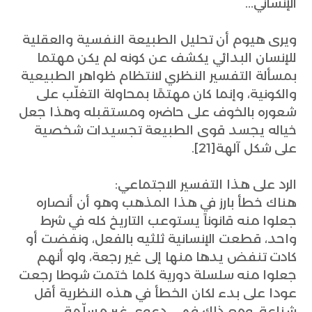
الإنساني...
ويرى هيوم أن تحليل الطبيعة النفسية والعقلية
للإنسان البدائي يكشف عن كونه لم يكن مهتما
بمسألة التفسير النظري لانتظام ظواهر الطبيعية
والكونية، وإنما كان مهتمًا بمحاولة التغلّب على
شعوره بالخوف على حاضره ومستقبله وهذا جعل
خياله يجسد قوى الطبيعة تجسيدات شخصية
على شكل آلهة[21].
الرد على هذا التفسير الاجتماعي:
هناك خطأ بارز في هذا المذهب وهو أن أنصاره
جعلوا منه قانوناً يستوعب التاريخ كله في شرط
واحد، قطعت الإنسانية ثلثيه بالفعل، ونفضت أو
كادت تنفض يدها منها إلى غير رجعة، ولو أنهم
جعلوا منه سلسلة دورية كلما ختمت شوطا رجعت
عودا على بدء لكان الخطأ في هذه النظرية أقل
شناعة، ومع ذلك فهي دعوى غير مسلّمة،