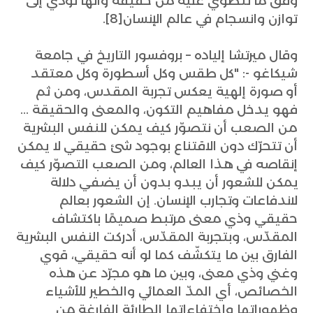
وفق ما تنطوي عليه من حقيقة وأنها تؤدّي إلى
توازن وانسجام في عالم الإنسان[8].
وقال ميرتشا إلياده – بروفسور التاريخ في جامعة
شيكاغو -: "كل طقس وكل أسطورة وكل معتقد
أو صورة إلهية يعكس تجربة المقدس، ومن ثم
فهو يدخل مفاهيم التكون، والمعنى والحقيقة ...
من الصعب أن نتصوّر كيف يمكن للنفس البشرية
أن تتحرّك دون الاقتناع بوجود شئ حقيقي لا يمكن
إنقاصه في هذا العالم، ومن الصعب التصوّر كيف
يمكن للشعور أن يبدو بدون أن يضفي دلالة
لاندفاعات وتجارب الإنسان. إن الشعور بعالم
حقيقي وذي معنى مرتبط صميمًا باكتشاف
المقدّس، وبتجربة المقدّس، أدركت النفس البشرية
الفارق بين ما يتكشّف كما لو أنه حقيقي، قوي
وغني وذي معنى، وبين ما هو مجرّد عن هذه
الخصائص، أي المدّ العمائي والخطير للأشياء
وظهوراتها واختفاءاتها الطارئة الفارغة من