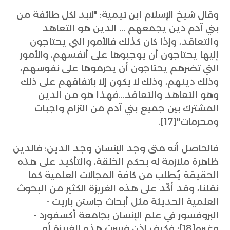
وقال شيخ الإسلام ابن تيمية: "لابد لكل طائفة من
بني آدم دين يجمعهم ... الدين هو التعاهد
والتعاقد، وإذا كان كذلك فالأمور التي يحتاجون
إليها يحتاجون أن يوجبوها على أنفسهم، والأمور
التي تضرهم يحتاجون أن يحرموها على نفوسهم،
وذلك دينهم، وذلك لا يكون إلا باتفاقهم على ذلك
وهو التعاهد والتعاقد...فهذا هو من الدين
المشترك بين جميع بني آدم من التزام واجبات
ومحرمات"[17].
فالحاصل أنه متى وجد الإنسان وجد الدين؛ فالدين
ظاهرة ملازمة له بحكم الخلقة، والتأكيد على هذه
الحقيقة يُطلب من كافة المجالات العلمية كما
نقلنا، وقد أكّد على هذه الغريزة الكثير من البحوث
العلمية الحديثة مثل أبحاث جاستن باريت -
البروفسور في علم الإنسان بجامعة أكسفورد -
وغيره[18]؛ فكيف إذن فسرت هذه الغريزة أو