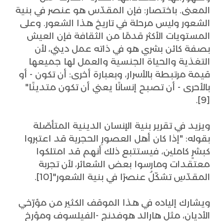
المعنى. باختصار: فإن المقدّس هو عنصر في بنية
الشعور وليس مرحلة في تاريخ هذا الشعور. وعلى
المستويات الأكثر قدمًا من الثقافة فإن العيش
بصفة كائن بشري هو في ذاته عمل ديني، لأن
التغذية والحياة الجنسية والعمل لها جميعها
قيمة مرتبطة بالأسرار، وبعبارة أخرى: أن تكون - أو
بالأحرى - أن تصبح إنسانًا يعني أن تكون متدينًا"
[9].
ويزيد في تقرير بنية الإنسان الدينية المتأصّلة
بقوله: "إذا كان أهل العصورِ الحجرية قد اعتبروا
كبشرٍ كاملين، فيستتبع ذلك أنهم قد امتلكوا
معتقدات ومارسوا بعض الشعائر، لأن تجربة
المقدّسِ تشكّلُ عنصرًا في بنية الشعور"[10].
ويشارك إلياده في هذا الموقف الكثير من مؤرّخي
الأديان، مثل هارالد هوفدنج -الفيلسوف ومؤرخ