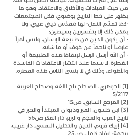
رسلا على فترات محسوبة، لتوجيه الناس نحو الله،
من حيث العبادات والأخلاق والاعتقاد، وهو ما
يظهر على خط التاريخ بوضوح، فكل المجتمعات
-كما تقدّم النقل- لها مقدّس ديني غيبي، ولا
يمكن ذلك إلا بتفسيرين بسيطين:
- أن يكون الدين من طبيعة الإنسان، وليس أمراً
عارضاً أو ناجماً عن خوف أو ما شابه.
- أن الله أرسل الرسل لإيقاظ هذه الطبيعة أو
الفطرة، لا سيما عند انتشار الاعتقادات الفاسدة
والأهواء، وذلك كي لا ينسى الناس هذه الفطرة.
[1] الجوهري، الصحاح تاج اللغة وصحاح العربية
5/2117
[2] المرجع السابق. ص15
[3] ابن خلدون، العبر وديوان المبتدأ والخبر في
تاريخ العرب والعجم والبربر، دار الفكر ص56
[4] إريك فروم، الدين والتحليل النفسي. دار غريب،
ترجمة: فؤاد كامل. ص25