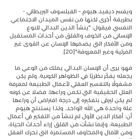
ويفسر ديفيد هيوم – الفيلسوف البريطاني -
بطريقة أخرى لكنها من نفس الميدان الاجتماعي
النفسي فيقول: "ينشأ الدين البدائي للنوع
الإنساني من الخوف والقلق من أحداث المستقبل
ومن الأفكار التي يضمرها الإنسان عن القوى غير
المرئية وغير المعروفة"[20].
فهو يرى أن الإنسان البدائي يملك من الوعي ما
يجعله يفكّر نظريًا في الظواهر الكونية، ولم يكن
مشغولًا بالتفسير العقلي لأعمال الطبيعة لمعرفة
العلل الحقيقية التي تكمن وراءها، فضلا عن كونه
لم يكن ليرقى بتفكيره إلى درجة افتراض أن وراءها
علة واحدة هي الله الواحد. ولذا يستنتج هيوم
أن: أفكار الدين الأول لم تنشأ من التفكير في أعمال
الطبيعة، وإنما نشأت من القلق إزاء أحداث الحياة،
ومن الآمال والمخاوف المستمرة التي تحرك العقل