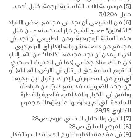
[5] موسوعة لالاند الفلسفية ترجمة: خليل أحمد
خليل 3/1204
[6] من الطبيعي أن تجد في مجتمع بعض الأفراد
"الذاهلين" –تعبير للشيخ دراز أستحسنه - عن مثل
هذه الأسئلة الوجودية، ومن الطبيعي أن تجد في
مجتمع من دفعته شهواته لإنكار أي التزام ديني،
لكن لا يمكن أن تجد مجتمعًا "ذاهلًا" عن الله، إلا لو
كان هناك عناد جماعي (كما في الحديث الصحيح:
لا تقوم الساعة حتى لا يقال في الأرض: الله، الله) أو
أي نوع من القصور في الإدراك. يقول ابن تيمية:
"إن جحد الضروريات قد يقع كثيرًا عن مواطأة
وتلقين في الأخبار والمذاهب، فالعبرة بالفطرة
السليمة التي لم يعارضها ما يغيّرها". مجموع
الفتاوي 29/15
[7] الدين والتحليل النفسي فروم. ص28
[8] المرجع السابق ص28
[9] في مقدمته لكتابه "تاريخ المعتقدات والأفكار