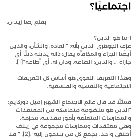
اجتماعيًا؟
بقلم رضا زيدان.
1-ما هو الدين؟
عرّف الجوهري الدين بأنه: "العادة، والشأن، والدين
أيضًا الجزاء والمكافأة يقال: دانه يدينه دينًا أي
جازاه ... والدين: الطاعة. ودان له، أي أطاعه"[1].
وهذا التعريف اللغوي هو أساس كل التعريفات
الاجتماعية والنفسية والفلسفية.
فمثلًا قد قال عالم الاجتماع الشهير إميل دوركايم:
"الدين هو منظومة متماسكة من المعتقدات
والممارسات المتعلّقة بأمور مقدسة، محرّمة،
وهي معتقدات وممارسات مجموعة في إيلاف
أخلاقي واحد، يجمع كل من ينتمون إليه".[2]، " فلا