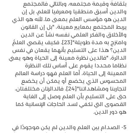
بثقافة وقيمة مجتمعه، وبالتالي فالمجتمع
والدين أسبق منطقيا ومعرفيا للعلم، بل إن
الدين هو مؤسس العلم بمعنى ما، لأنه هو الذي
يربط المجتمع بمعايير معينة، "بل إن القانون
والأخلاق والفكر العلمي نفسه نشأ عن الدين
وامتزج به مدة طويلة"[23]، فكيف يقصي العلمُ
الدين؟ هذا على التسليم بأنهما يقعان في نفس
الدائرة، "فالدين نظرة معينة إلى الحياة وهو يعني
نظاما محددا يقوم على أساس تلك النظرة
المعينة إلى الحياة، أما العلم فهو دراسة العالم
المحسوس الذي يخضع أو يمكن أن يخضع
لتجاربنا ومشاهداتنا"[24]، فالدائرتان مختلفتان،
حتى على التسليم بأن العلم وصل إلى الغاية
القصوى التي تكفي لسد الحاجات الإنسانية كما
هو دور الدين.
5- الصدام بين العلم والدين لم يكن موجودًا في