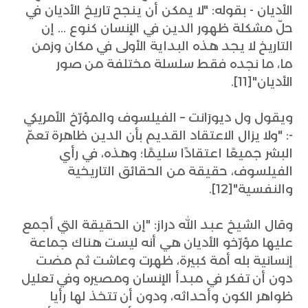
الأديان - بقوله: "لا يمكن أن ينجح تاريخ الأديان في
حلّ مشكلة ظهور الدين في الإنسان كنوع ... إن
التاريخ لا يجد هذه البداية الأولى في مكان وزمن
ما، ما نجده فقط سلسلة مختلفة من صور
الأديان"[11].
ويقول ول ديورَانت – الفيلسوف والمؤرّخ الأمريكي
-: "ولا يزال الاعتقاد القديم بأن الدين ظاهرة تعمّ
البشر جميعًا اعتقادًا سليمًا؛ وهذه، في رأي
الفيلسوف، حقيقة من الحقائق التاريخية
والنفسية"[12].
وقال الشيخ عبد الله دراز: "إن الحقيقة التي أجمع
عليها مؤرّخو الأديان هي أنه ليست هناك جماعة
إنسانية بله أمة كبيرة، ظهرت وعاشت ثم مضت
دون أن تفكر في مبدأ الإنسان ومصيره وفي تعليل
ظواهر الكون وأحداثه، ودون أن تتخذ لها رأيا