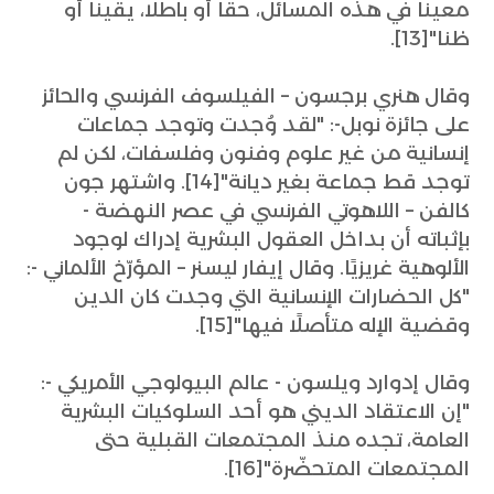
معينا في هذه المسائل، حقا أو باطلا، يقينا أو
ظنا"[13].
وقال هنري برجسون – الفيلسوف الفرنسي والحائز
على جائزة نوبل-: "لقد وُجدت وتوجد جماعات
إنسانية من غير علوم وفنون وفلسفات، لكن لم
توجد قط جماعة بغير ديانة"[14]. واشتهر جون
كالفن – اللاهوتي الفرنسي في عصر النهضة -
بإثباته أن بداخل العقول البشرية إدراك لوجود
الألوهية غريزيًا. وقال إيفار ليسنر – المؤرّخ الألماني -:
"كل الحضارات الإنسانية التي وجدت كان الدين
وقضية الإله متأصلًا فيها"[15].
وقال إدوارد ويلسون - عالم البيولوجي الأمريكي -:
"إن الاعتقاد الديني هو أحد السلوكيات البشرية
العامة، تجده منذ المجتمعات القبلية حتى
المجتمعات المتحضّرة"[16].