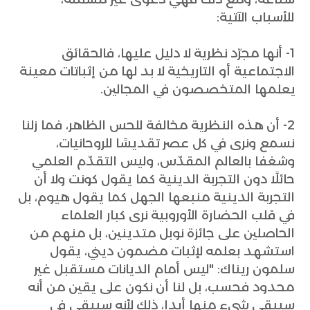
للأسباب الآتية:
1- أنها مجرّد نظرية لا دليل عليها، فالحقائق
الاجتماعية أو التاريخية لا بد لها من إثباتات معينة
يعلمها المتخصصون في المجالين.
2- أن هذه النظرية مخالفة للحس الظاهر، فما زلنا
نسمع ونرى في كل عصر تقديسًا للروحانيات،
وشغفا بالعالم المقدّس، وليس التقدّم العلمي
حائلًا دون التجربة الدينية كما يقول كونت ولا أن
التجربة الدينية منبعها الجهل كما يقول هيوم، بل
في قلب الحضارة الأوروبية نرى كبار العلماء
الحاصلين على جائزة نوبل متدينين، بل منهم من
استشهد بعلمه لإثبات مضمون ديني، يقول
سلمون ريناك: "ليس أمام الديانات مستقبل غير
محدود فحسب، بل لنا أن نكون على يقين من أنه
سيبقى شيء منها أبدا، ذلك لأنه سيبقى في