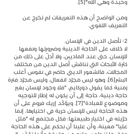
وحيدة وهي الله"[5].
ومن الواضح أن هذه التعريفات لم تخرج عن
التعريف اللغوي.
2- تأصل الدين في الإنسان.
لا خلاف على الحاجة الدينية وضرورتها ونفعها
للإنسان، حتى عند الماديين، ولا أدلّ على ذلك من
كثرة الأبحاث التي تناقش أصل الدين من مختلف
المجالات، فالشعور الديني حاضر في نفوس أغلب
البشر[6]، وهو ليس مجرّد انفعال، وليس مجرّد فترة
زمنية كما يقول دوركايم، "فلا وجود لإنسان بغير
حاجة دينية، حاجة إلى أن يكون له إطار للتوجيه
وموضوع للعبادة"[7]. ويؤكّد إريك فروم على أن
هذه الحاجة ليس للإنسان حرية في اختيارها، إنما
حرّيته في اختيار طبيعتها؛ فكل مجتمع له "مثل
عليا" معينة، وأن علينا أن نحكم على هذه الحاجة