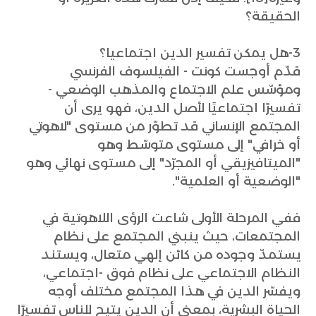
الحقيقة؟
3-هل يمكن تفسير الدين اجتماعيا؟
قدّم أوجست كونت - الفيلسوف الفرنسي
ومؤسّس علم الاجتماع والمذهب الوضعي -
تفسيرًا اجتماعيًا لأصل الدين، فهو يرى أن
المجتمع الإنساني قد تطوّر من مستوى "لاهوتي
أو خرافي" إلى مستوى متوسّط وهو
"الميتافيزيقي أو المجرّد" إلى مستوى نهائي وهو
"الوضعية أو العلمية".
ففي المرحلة الأولى شاعت الرؤى اللاهوتية في
المجتمعات، حيث ينبني المجتمع على نظام
يستمدّ وجوده من كائن إلهي متعال، ويستند
النظام الاجتماعي على نظام فوق -اجتماعي،
ويفسّر الدين في هذا المجتمع مختلف أوجه
الحياة البشرية، بمعنى أن الدين يتيح للناس تفسيرًا