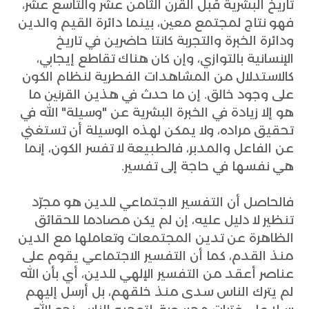
تاريخ البشرية قبل القرن الثامن عشر والتاسع عشر،
فهو نتاج لمجتمع معين، بينما دائرة القيم والدين
ودائرة الخبرة والتجربة كانتا حاضرين في تاريخ
الإنسانية بالتوازي، وإن كان هناك تقاطع إيجابي،
كالاستدلال من المشاهدات الفطرية لنظام الكون
على وجود خالق. إن ما حدث في هذين القرنين ما
هو إلا زيادة في الخبرة البشرية عن "وسيلة" الله في
تحقيق مراده، ولا يمكن لهذه الوسيلة أن تستغني
عن الفاعل والمدبر، فالطبيعة لا تفسر الكون، إنما
هي نفسها في حاجة إلى تفسير.
فالحاصل أن التفسير الاجتماعي للدين هو مجرّد
تنظير لا دليل عليه، إن لم يكن مصادما للحقائق
الظاهرة عن تدين المجتمعات وتعاملها مع الدين
منذ القدم، كما أن التفسير الاجتماعي يقوم على
عناصر أعقد من التفسير الإلهي للدين، أي بأن الله
لم يترك الناس سدى منذ خلقهم، بل أرسل إليهم