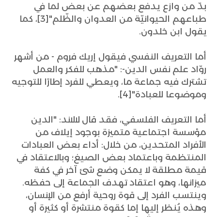
بدّ من وازع يدفع بعضهم عن بعض لما في
طباعهم الحيوانيّة من العدوان والظّلم"[3]، كما
يقول ابن خلدون.
أما التعريف النفسي فيقول إريك فروم - من أشهر
روّاد علم نفس الدين-: "مذهب للفكر والعمل
تشترك فيه جماعة ما، ويعطي للفرد إطارًا للتوجيه
وموضوعا للعبادة"[4].
أما التعريف الفلسفي، فقد قال لالاند: "الدين
مؤسسة اجتماعية متميزة بوجود إيلاف من
الأفراد المتحدين، من خلال: أداء بعض العبادات
المنتظمة وباعتماد بعض الصيغ؛ وبالاعتقاد في
قيمة مطلقة لا يمكن وضع شئ آخر في كفة
ميزانها، وهو اعتقاد تهدف الجماعة إلى حفظه.
وينتسب الفرد إلى قوة روحية أرفع من الإنسان،
وهذه يُنظر إليها إما كقوة منتشرة أو كثيرة أو