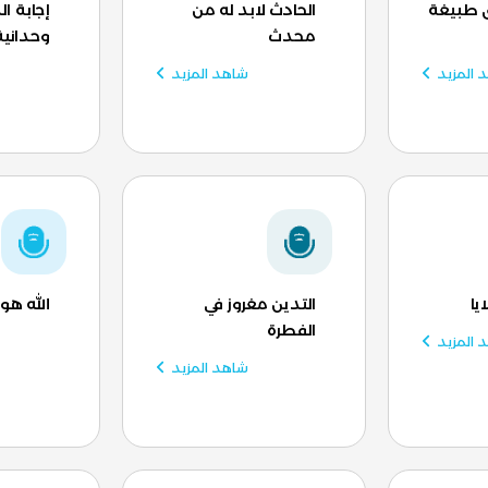
لق طبيغة
الحادث لابد له من
إجابة ا
محدث
وحدانية 
 المزيد
شاهد المزيد
يا
التدين مغروز في
الله هو
الفطرة
 المزيد
شاهد المزيد